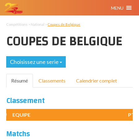
MENU
Compétitions > National >
Coupes de Belgique
COUPES DE BELGIQUE
Choisissez une serie
Résumé
Classements
Calendrier complet
Classement
#
EQUIPE
PTS
Matchs