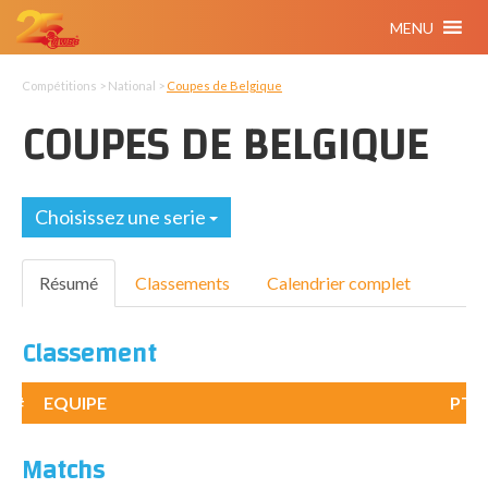
MENU
Compétitions > National >
Coupes de Belgique
COUPES DE BELGIQUE
Choisissez une serie
Résumé
Classements
Calendrier complet
Classement
#
EQUIPE
PTS
Matchs