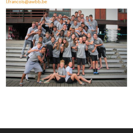
l.francois@awbb.be