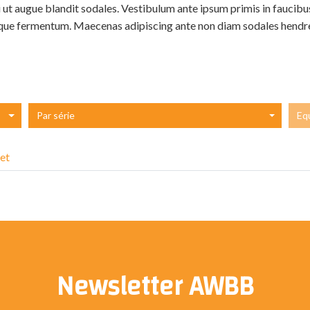
 ut augue blandit sodales. Vestibulum ante ipsum primis in faucibus 
que fermentum. Maecenas adipiscing ante non diam sodales hendre
Par série
Eq
et
Newsletter AWBB