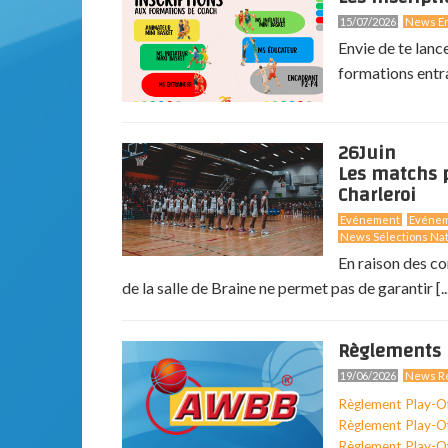
15/07/2026
News En
Envie de te lanc
formations entr
26
Juin
Les matchs p
Charleroi
Evénement
Evéne
News Sélections Nat
En raison des co
de la salle de Braine ne permet pas de garantir [..
Règlements 
19/06/2026
News Ré
Règlement Play-O
Règlement Play-O
Règlement Play-O