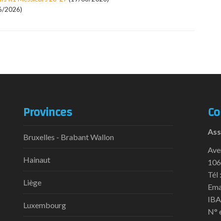
6/2026)
Provinces
Co
Ass
Bruxelles - Brabant Wallon
Ave
Hainaut
106
Tél 
Liège
Ema
IBA
Luxembourg
N° 