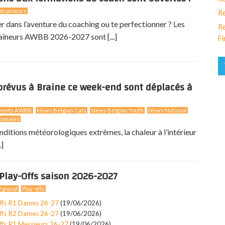
traîneurs
Re
er dans l’aventure du coaching ou te perfectionner ? Les
Re
aîneurs AWBB 2026-2027 sont [...]
Fi
révus à Braine ce week-end sont déplacés à
ments AWBB
News Belgian Cats
News Belgian Youth
News National
ionales
nditions météorologiques extrêmes, la chaleur à l’intérieur
.]
Play-Offs saison 2026-2027
gional
Play-offs
ffs R1 Dames 26-27
(19/06/2026)
ffs R2 Dames 26-27
(19/06/2026)
ffs R1 Messieurs 26-27
(19/06/2026)