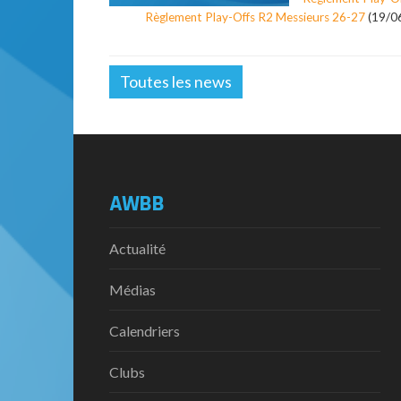
Règlement Play-Offs R2 Messieurs 26-27
(19/0
Toutes les news
AWBB
Actualité
Médias
Calendriers
Clubs