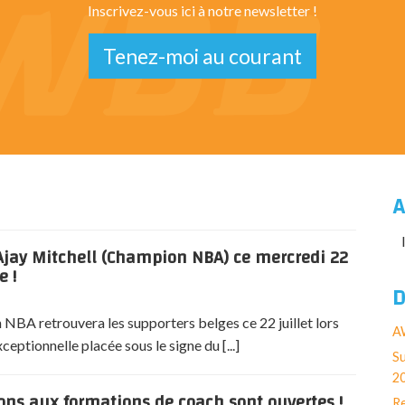
Inscrivez-vous ici à notre newsletter !
Tenez-moi au courant
A
jay Mitchell (Champion NBA) ce mercredi 22
e !
D
NBA retrouvera les supporters belges ce 22 juillet lors
AW
eptionnelle placée sous le signe du [...]
Su
2
ions aux formations de coach sont ouvertes !
Re