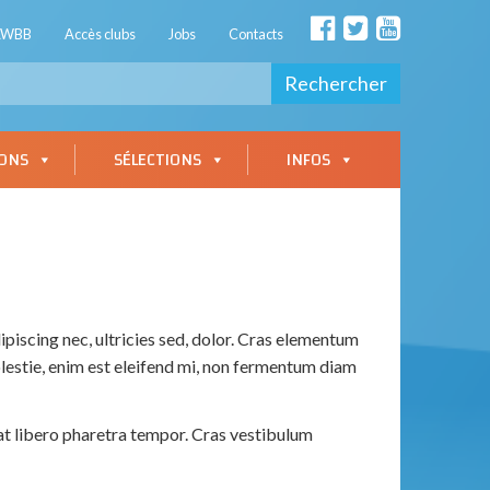
AWBB
Accès clubs
Jobs
Contacts
Rechercher
IONS
SÉLECTIONS
INFOS
ipiscing nec, ultricies sed, dolor. Cras elementum
lestie, enim est eleifend mi, non fermentum diam
pat libero pharetra tempor. Cras vestibulum