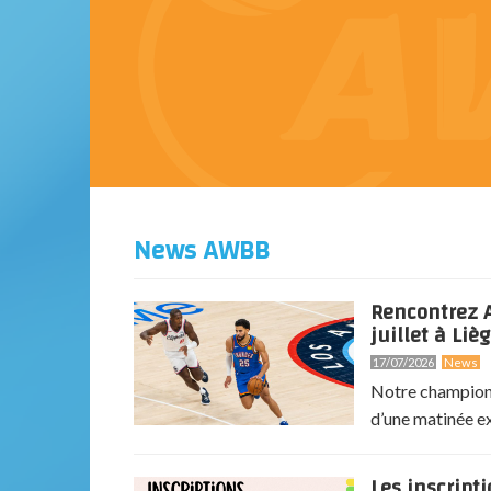
News AWBB
Rencontrez A
juillet à Lièg
17/07/2026
News
Notre champion 
d’une matinée exc
Les inscript