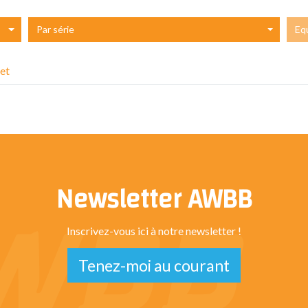
Par série
Eq
et
Newsletter AWBB
Inscrivez-vous ici à notre newsletter !
Tenez-moi au courant