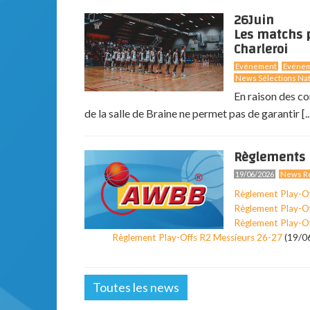
26
Juin
Les matchs p
Charleroi
Evénement
Evéne
News Sélections Nat
En raison des co
de la salle de Braine ne permet pas de garantir [..
Règlements 
19/06/2026
News Ré
Règlement Play-O
Règlement Play-O
Règlement Play-O
Règlement Play-Offs R2 Messieurs 26-27
(19/0
Toutes les news