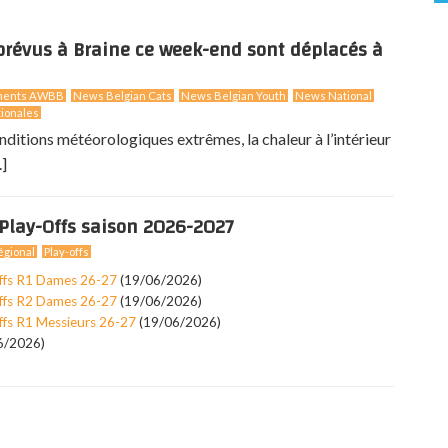
révus à Braine ce week-end sont déplacés à
ments AWBB
News Belgian Cats
News Belgian Youth
News National
ionales
nditions météorologiques extrêmes, la chaleur à l’intérieur
.]
Play-Offs saison 2026-2027
gional
Play-offs
ffs R1 Dames 26-27
(19/06/2026)
ffs R2 Dames 26-27
(19/06/2026)
ffs R1 Messieurs 26-27
(19/06/2026)
6/2026)