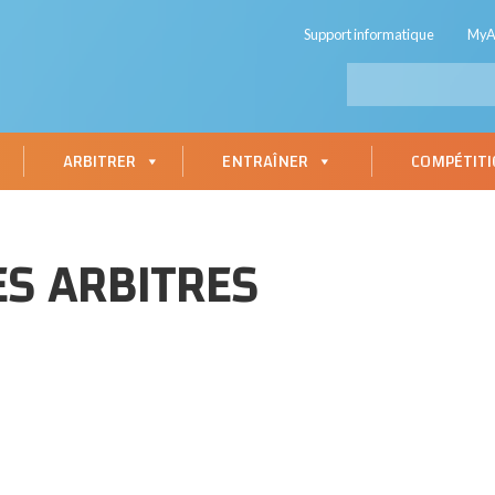
Support informatique
My
ARBITRER
ENTRAÎNER
COMPÉTIT
ES ARBITRES