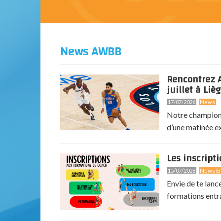
News AWBB
Rencontrez A
juillet à Lièg
17/07/2026
News
Notre champion 
d’une matinée exc
Les inscript
15/07/2026
News En
Envie de te lanc
formations entr