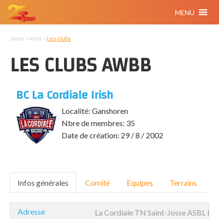
MENU
Jouer > Infos >
Les clubs
LES CLUBS AWBB
BC La Cordiale Irish
Localité: Ganshoren
Nbre de membres: 35
Date de création: 29 / 8 / 2002
Infos générales
Comité
Equipes
Terrains
Adresse
La Cordiale TN Saint-Josse ASBL Rue