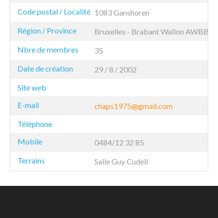
Code postal / Localité
1083 Ganshoren
Région / Province
Bruxelles - Brabant Wallon
AWBB
Nbre de membres
35
Date de création
29 / 8 / 2002
Site web
E-mail
chaps1975@gmail.com
Téléphone
Mobile
0484/12 32 85
Terrains
Salle Guy Cudell