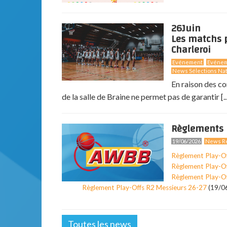
26
Juin
Les matchs p
Charleroi
Evénement
Evéne
News Sélections Nat
En raison des co
de la salle de Braine ne permet pas de garantir [..
Règlements 
19/06/2026
News Ré
Règlement Play-O
Règlement Play-O
Règlement Play-O
Règlement Play-Offs R2 Messieurs 26-27
(19/0
Toutes les news