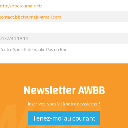
http://bbctournai.net/
contact.bbctournai@gmail.com
0477/44 19 14
Centre Sportif de Vaulx-Pas du Roc
Newsletter AWBB
Inscrivez-vous ici à notre newsletter !
Tenez-moi au courant