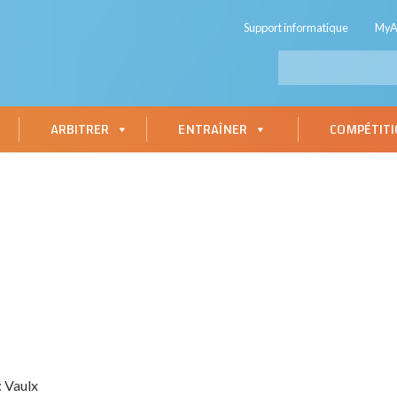
Support informatique
My
ARBITRER
ENTRAÎNER
COMPÉTIT
: Vaulx