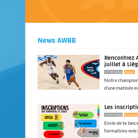
News AWBB
Rencontrez A
juillet à Lièg
17/07/2026
News
Notre champion 
d’une matinée exc
Les inscript
15/07/2026
News En
Envie de te lanc
formations entr