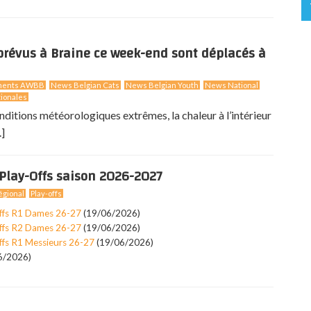
révus à Braine ce week-end sont déplacés à
ments AWBB
News Belgian Cats
News Belgian Youth
News National
ionales
nditions météorologiques extrêmes, la chaleur à l’intérieur
.]
Play-Offs saison 2026-2027
gional
Play-offs
ffs R1 Dames 26-27
(19/06/2026)
ffs R2 Dames 26-27
(19/06/2026)
ffs R1 Messieurs 26-27
(19/06/2026)
6/2026)