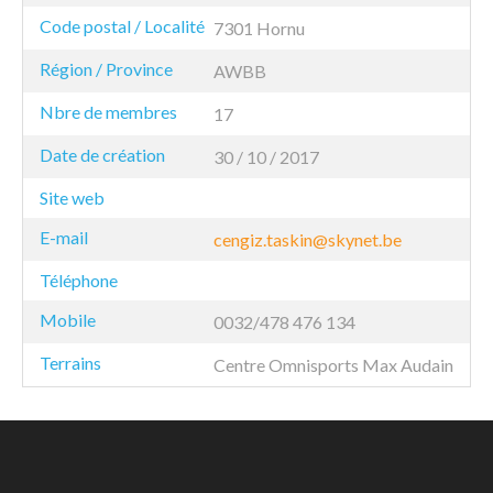
Code postal / Localité
7301 Hornu
Région / Province
AWBB
Nbre de membres
17
Date de création
30 / 10 / 2017
Site web
E-mail
cengiz.taskin@skynet.be
Téléphone
Mobile
0032/478 476 134
Terrains
Centre Omnisports Max Audain