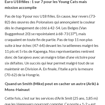
Euro U18 filles : 1 sur 7 pour les Young Cats mais
mission accomplie
Pas de top 9 pour nos U18 filles. En cause, leur revers (73-
82) des œuvres des Polonaises qui annonçaient la couleur
dès le changement de côté à 42-54. Les Belges (Van
e
Buggenhout 20) se repointaient à 68-73 (37
), mais
craquaient en toute fin de partie. Pas de top 11 non plus
suite à leur échec (47-64) devant les Israéliennes malgré les
11 pts et 5 rbs de Kapenga. Nos représentantes rentrent
donc de Sarajevo avec un maigre bilan d’une victoire pour
six défaites. Un succès qui leur permet malgré tout de se
maintenir en Division A. En finale, l’Italie a pris la mesure
(70-62) de la Hongrie.
Quand un Smith (Mike) peut en cacher un autre (Arik) à
Mons-Hainaut
Cette fois, c’est sur les services d’Arik Smit (25 ans, 1,85 m)
que les Hennuyers pourront compter. Ce poste « 1-2 » est