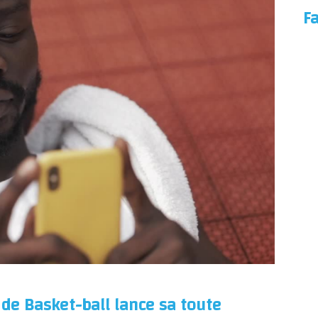
F
 de Basket-ball lance sa toute