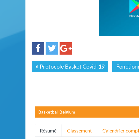
Protocole Basket Covid-19
Fonction
Basketball Belgium
Résumé
Classement
Calendrier compl