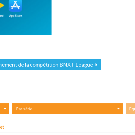
nement de la compétition BNXT League
Par série
Eq
et