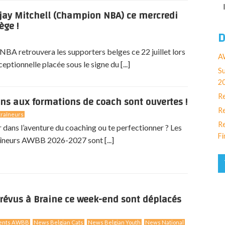
jay Mitchell (Champion NBA) ce mercredi
ège !
D
BA retrouvera les supporters belges ce 22 juillet lors
AW
eptionnelle placée sous le signe du [...]
Su
2
Re
ons aux formations de coach sont ouvertes !
Re
raîneurs
Re
r dans l’aventure du coaching ou te perfectionner ? Les
Fi
îneurs AWBB 2026-2027 sont [...]
révus à Braine ce week-end sont déplacés
ents AWBB
News Belgian Cats
News Belgian Youth
News National