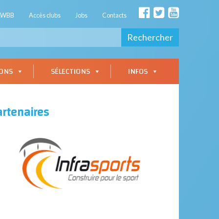
AWBB
Accès clubs
Jobs
Contacts
Rechercher
IONS
SÉLECTIONS
INFOS
artenaires