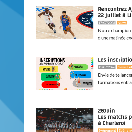
Rencontrez A
22 juillet à Li
17/07/2026
News
Notre champion N
d’une matinée exc
Les inscripti
15/07/2026
News Ent
Envie de te lance
formations entra
26
Juin
Les matchs p
à Charleroi
Evénement
Evénem