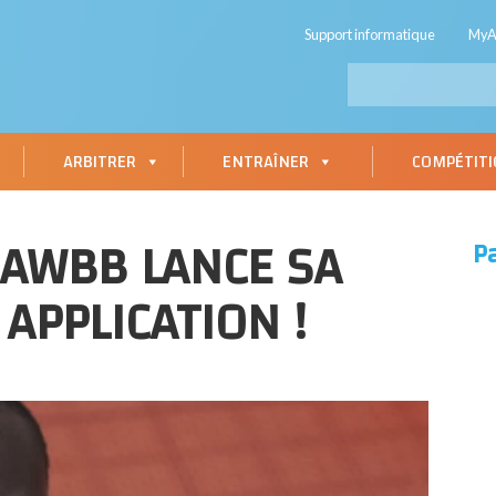
Support informatique
My
ARBITRER
ENTRAÎNER
COMPÉTIT
’AWBB LANCE SA
P
APPLICATION !