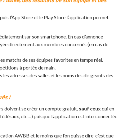
e l’AWBB, des résultats de son équipe et des
uis l’App Store et le Play Store l’application permet
édiatement sur son smartphone. En cas d’annonce
voyée directement aux membres concernés (en cas de
des matchs de ses équipes favorites en temps réel.
pétitions à portée de main.
les adresses des salles et les noms des dirigeants des
rés !
urs doivent se créer un compte gratuit,
sauf ceux
qui en
 fédéraux, etc…) puisque l’application est interconnectée
plication AWBB et le moins que l’on
puisse dire, c’est que