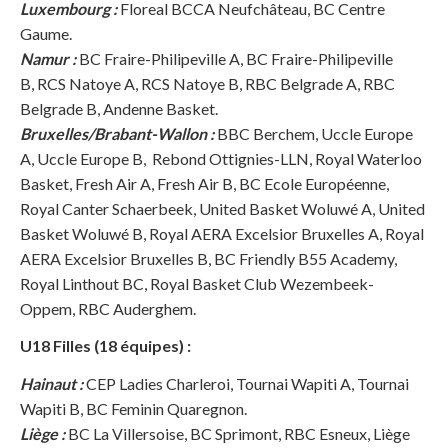
Luxembourg :
Floreal BCCA Neufchâteau, BC Centre
Gaume.
Namur :
BC Fraire-Philipeville A, BC Fraire-Philipeville
B, RCS Natoye A, RCS Natoye B, RBC Belgrade A, RBC
Belgrade B, Andenne Basket.
Bruxelles/Brabant-Wallon :
BBC Berchem, Uccle Europe
A, Uccle Europe B, Rebond Ottignies-LLN, Royal Waterloo
Basket, Fresh Air A, Fresh Air B, BC Ecole Européenne,
Royal Canter Schaerbeek, United Basket Woluwé A, United
Basket Woluwé B, Royal AERA Excelsior Bruxelles A, Royal
AERA Excelsior Bruxelles B, BC Friendly B55 Academy,
Royal Linthout BC, Royal Basket Club Wezembeek-
Oppem, RBC Auderghem.
U18 Filles (18 équipes) :
Hainaut :
CEP Ladies Charleroi, Tournai Wapiti A, Tournai
Wapiti B, BC Feminin Quaregnon.
Liège :
BC La Villersoise, BC Sprimont, RBC Esneux, Liège