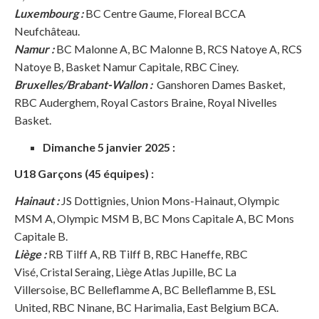
Luxembourg :
BC Centre Gaume, Floreal BCCA
Neufchâteau.
Namur :
BC Malonne A, BC Malonne B, RCS Natoye A, RCS
Natoye B, Basket Namur Capitale, RBC Ciney.
Bruxelles/Brabant-Wallon :
Ganshoren Dames Basket,
RBC Auderghem, Royal Castors Braine, Royal Nivelles
Basket.
Dimanche 5 janvier 2025 :
U18 Garçons (45 équipes) :
Hainaut :
JS Dottignies, Union Mons-Hainaut, Olympic
MSM A, Olympic MSM B, BC Mons Capitale A, BC Mons
Capitale B.
Liège :
RB Tilff A, RB Tilff B, RBC Haneffe, RBC
Visé, Cristal Seraing, Liège Atlas Jupille, BC La
Villersoise, BC Belleflamme A, BC Belleflamme B, ESL
United, RBC Ninane, BC Harimalia, East Belgium BCA.