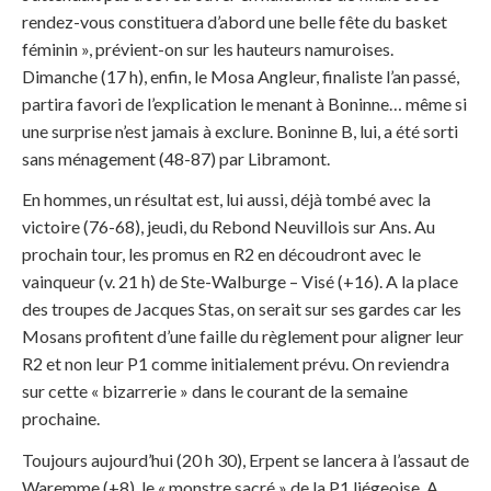
rendez-vous constituera d’abord une belle fête du basket
féminin », prévient-on sur les hauteurs namuroises.
Dimanche (17 h), enfin, le Mosa Angleur, finaliste l’an passé,
partira favori de l’explication le menant à Boninne… même si
une surprise n’est jamais à exclure. Boninne B, lui, a été sorti
sans ménagement (48-87) par Libramont.
En hommes, un résultat est, lui aussi, déjà tombé avec la
victoire (76-68), jeudi, du Rebond Neuvillois sur Ans. Au
prochain tour, les promus en R2 en découdront avec le
vainqueur (v. 21 h) de Ste-Walburge – Visé (+16). A la place
des troupes de Jacques Stas, on serait sur ses gardes car les
Mosans profitent d’une faille du règlement pour aligner leur
R2 et non leur P1 comme initialement prévu. On reviendra
sur cette « bizarrerie » dans le courant de la semaine
prochaine.
Toujours aujourd’hui (20 h 30), Erpent se lancera à l’assaut de
Waremme (+8), le « monstre sacré » de la P1 liégeoise. A