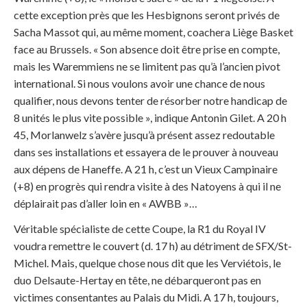
cette exception près que les Hesbignons seront privés de
Sacha Massot qui, au même moment, coachera Liège Basket
face au Brussels. « Son absence doit être prise en compte,
mais les Waremmiens ne se limitent pas qu’à l’ancien pivot
international. Si nous voulons avoir une chance de nous
qualifier, nous devons tenter de résorber notre handicap de
8 unités le plus vite possible », indique Antonin Gilet. A 20 h
45, Morlanwelz s’avère jusqu’à présent assez redoutable
dans ses installations et essayera de le prouver à nouveau
aux dépens de Haneffe. A 21 h, c’est un Vieux Campinaire
(+8) en progrès qui rendra visite à des Natoyens à qui il ne
déplairait pas d’aller loin en « AWBB »…
Véritable spécialiste de cette Coupe, la R1 du Royal IV
voudra remettre le couvert (d. 17 h) au détriment de SFX/St-
Michel. Mais, quelque chose nous dit que les Verviétois, le
duo Delsaute-Hertay en tête, ne débarqueront pas en
victimes consentantes au Palais du Midi. A 17 h, toujours,