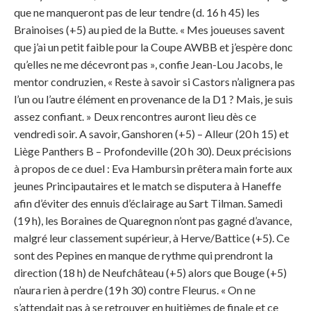
que ne manqueront pas de leur tendre (d. 16 h 45) les
Brainoises (+5) au pied de la Butte. « Mes joueuses savent
que j’ai un petit faible pour la Coupe AWBB et j’espère donc
qu’elles ne me décevront pas », confie Jean-Lou Jacobs, le
mentor condruzien, « Reste à savoir si Castors n’alignera pas
l’un ou l’autre élément en provenance de la D1 ? Mais, je suis
assez confiant. » Deux rencontres auront lieu dès ce
vendredi soir. A savoir, Ganshoren (+5) – Alleur (20 h 15) et
Liège Panthers B – Profondeville (20 h 30). Deux précisions
à propos de ce duel : Eva Hambursin prêtera main forte aux
jeunes Principautaires et le match se disputera à Haneffe
afin d’éviter des ennuis d’éclairage au Sart Tilman. Samedi
(19 h), les Boraines de Quaregnon n’ont pas gagné d’avance,
malgré leur classement supérieur, à Herve/Battice (+5). Ce
sont des Pepines en manque de rythme qui prendront la
direction (18 h) de Neufchâteau (+5) alors que Bouge (+5)
n’aura rien à perdre (19 h 30) contre Fleurus. « On ne
s’attendait pas à se retrouver en huitièmes de finale et ce