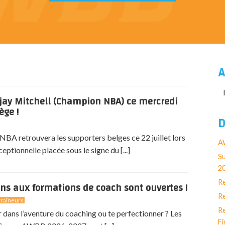
A
jay Mitchell (Champion NBA) ce mercredi
ège !
D
BA retrouvera les supporters belges ce 22 juillet lors
AW
eptionnelle placée sous le signe du [...]
Su
2
Re
ons aux formations de coach sont ouvertes !
Re
raîneurs
Re
r dans l’aventure du coaching ou te perfectionner ? Les
Fi