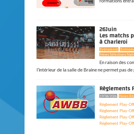
formations entra
26
Juin
Les matchs p
à Charleroi
Evénement
Evénem
News Sélections Nati
En raison des co
l’intérieur de la salle de Braine ne permet pas de g
Règlements P
19/06/2026
News Rég
Règlement Play-Of
Règlement Play-Of
Règlement Play-Of
Règlement Play-Of