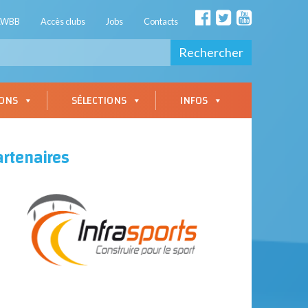
AWBB
Accès clubs
Jobs
Contacts
Rechercher
IONS
SÉLECTIONS
INFOS
artenaires