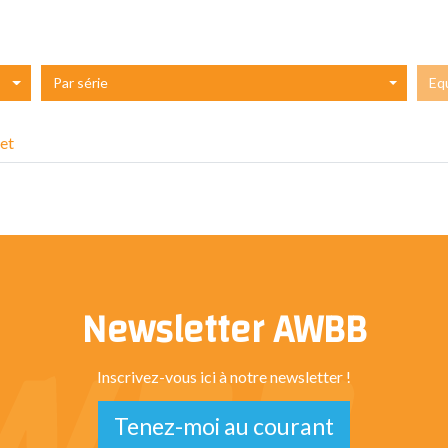
Par série
Eq
et
Newsletter AWBB
Inscrivez-vous ici à notre newsletter !
Tenez-moi au courant