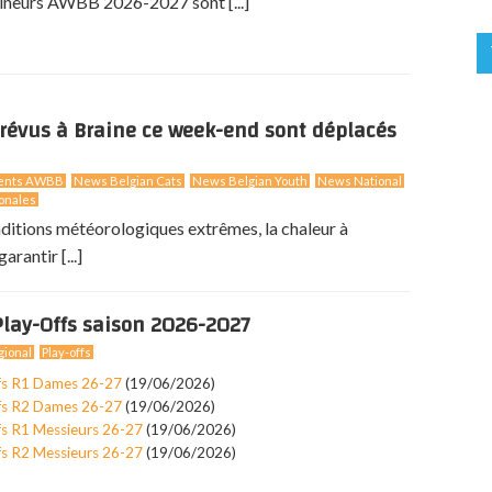
îneurs AWBB 2026-2027 sont [...]
révus à Braine ce week-end sont déplacés
ents AWBB
News Belgian Cats
News Belgian Youth
News National
onales
nditions météorologiques extrêmes, la chaleur à
arantir [...]
lay-Offs saison 2026-2027
ional
Play-offs
fs R1 Dames 26-27
(19/06/2026)
fs R2 Dames 26-27
(19/06/2026)
fs R1 Messieurs 26-27
(19/06/2026)
fs R2 Messieurs 26-27
(19/06/2026)