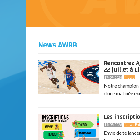
News AWBB
Rencontrez A
22 juillet à Li
17/07/2026
News
Notre champion N
d’une matinée exc
Les inscripti
15/07/2026
News Ent
Envie de te lance