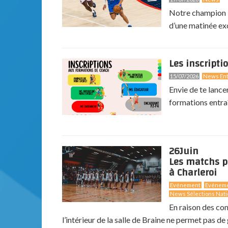
Notre champion N
d’une matinée exc
Les inscripti
15/07/2026
News Ent
Envie de te lance
formations entra
26
Juin
Les matchs p
à Charleroi
Evénement
Evénem
News Sélections Nati
En raison des co
l’intérieur de la salle de Braine ne permet pas de g