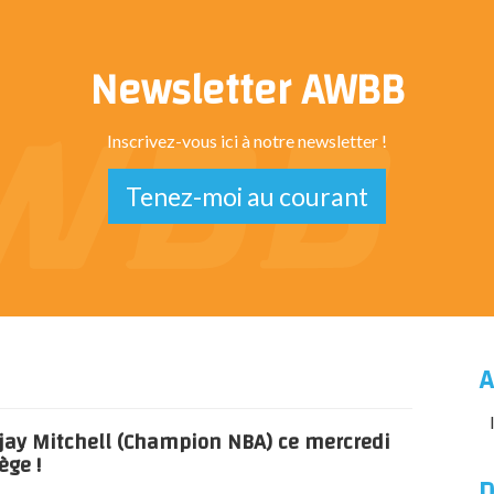
Newsletter AWBB
Inscrivez-vous ici à notre newsletter !
Tenez-moi au courant
A
jay Mitchell (Champion NBA) ce mercredi
ège !
D