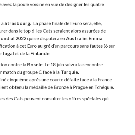
avec la poule voisine en vue de désigner les quatre
e
à
Strasbourg.
La phase finale de l’Euro sera, elle,
urer dans le top 6, les Cats seraient alors assurées de
ondial 2022
qui se disputera en
Australie. Emma
fication à cet Euro au gré d’un parcours sans fautes (6 sur
rtugal
et de la
Finlande
.
ion contre la
Bosnie.
Le 18 juin suivra la rencontre
ier match du groupe C face à la
Turquie.
iné cinquième après une courte défaite face à la France
vaient obtenu la médaille de Bronze à Prague en Tchéquie.
es des Cats peuvent consulter les offres spéciales qui