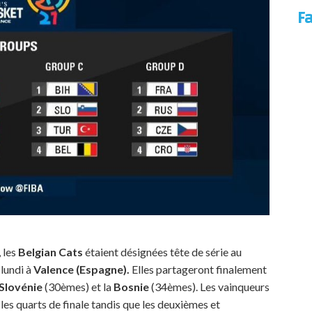
F
 les
Belgian Cats
étaient désignées tête de série au
 lundi à
Valence (Espagne).
Elles partageront finalement
Slovénie
(30èmes) et la
Bosnie
(34èmes). Les vainqueurs
es quarts de finale tandis que les deuxièmes et