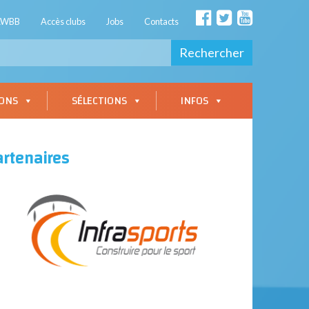
AWBB
Accès clubs
Jobs
Contacts
Rechercher
IONS
SÉLECTIONS
INFOS
artenaires