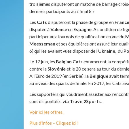
troisièmes disputeront un matche de barrage croisé 
derniers participants au « final 8 »
Les
Cats
disputeront la phase de groupe en
Franc
disputée à
Valence
en
Espagne
. A condition de fig
participer aux tournois de qualification en vue du
M
Meesseman
et ses équipières ont assuré leur quali
6) qui les avaient vues disposer de l’
Ukraine
, du
Po
Le 17 juin, les
Belgian Cats
entameront la compétit
contre la
Slovénie
et le 20 ce sera au tour du dern
A l’Euro de 2019 (en Serbie), la
Belgique
avait term
au niveau des quarts de finale. En 2017, les Cats a
Les supporters qui voudraient assister aux rencontr
sont disponibles
via Travel2Sports
.
Voir ici les offres.
Plus d’infos – Cliquez ici !