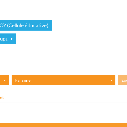
Y (Cellule éducative)
tupu
Par série
Eq
et