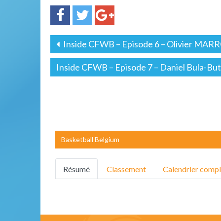
Inside CFWB – Episode 6 – Olivier MARRO
Inside CFWB – Episode 7 – Daniel Bula-Bu
Basketball Belgium
Résumé
Classement
Calendrier compl