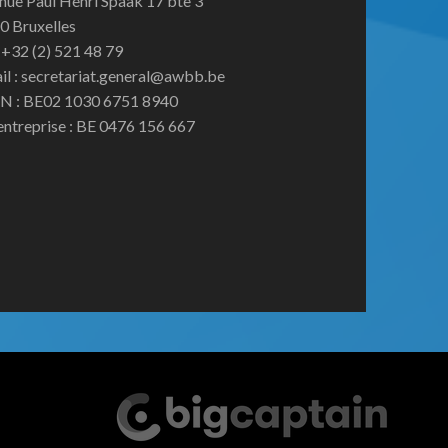
nue Paul Henri Spaak 17 bte 3
0 Bruxelles
:+32 (2) 521 48 79
il : secretariat.general@awbb.be
N : BE02 1030 6751 8940
entreprise : BE 0476 156 667