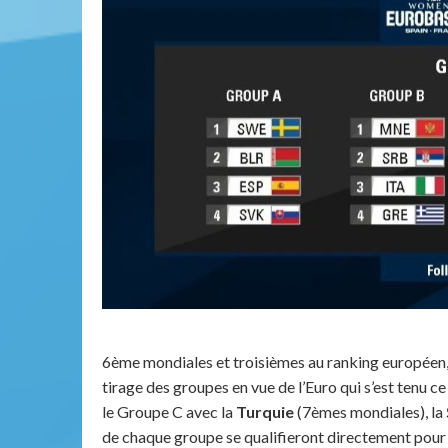
6ème mondiales et troisièmes au ranking européen,
tirage des groupes en vue de l’Euro qui s’est tenu ce
le Groupe C avec la
Turquie
(7èmes mondiales), la
de chaque groupe se qualifieront directement pour l