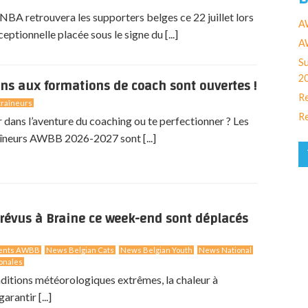
BA retrouvera les supporters belges ce 22 juillet lors
A
eptionnelle placée sous le signe du [...]
AW
Su
2
ons aux formations de coach sont ouvertes !
Re
raîneurs
Re
r dans l’aventure du coaching ou te perfectionner ? Les
îneurs AWBB 2026-2027 sont [...]
révus à Braine ce week-end sont déplacés
ents AWBB
News Belgian Cats
News Belgian Youth
News National
onales
nditions météorologiques extrêmes, la chaleur à
arantir [...]