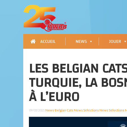
ACCUEIL
NEWS
JOUER
LES BELGIAN CAT
TURQUIE, LA BOS
À L’EURO
09/03/2021
News Belgian Cats
News Séléctions
News Sélections N