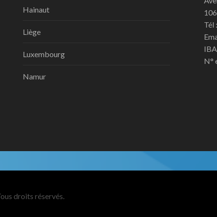
Ave
Hainaut
106
Tél 
Liège
Ema
IBA
Luxembourg
N° 
Namur
ous droits réservés.