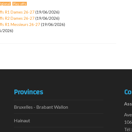
gional
Play-offs
ffs R1 Dames 26-27
(19/06/2026)
ffs R2 Dames 26-27
(19/06/2026)
ffs R1 Messieurs 26-27
(19/06/2026)
6/2026)
Provinces
Co
Ass
Bruxelles - Brabant Wallon
Ave
Hainaut
106
Tél 