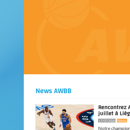
News AWBB
Rencontrez A
juillet à Lièg
17/07/2026
News
Notre champion 