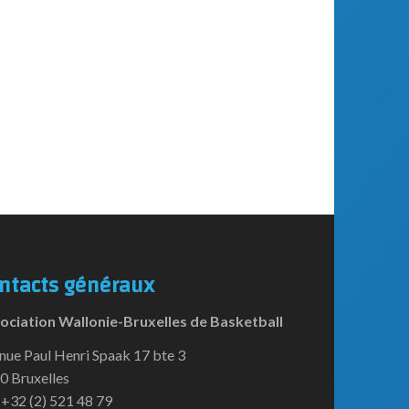
ntacts généraux
ociation Wallonie-Bruxelles de Basketball
nue Paul Henri Spaak 17 bte 3
0 Bruxelles
:+32 (2) 521 48 79