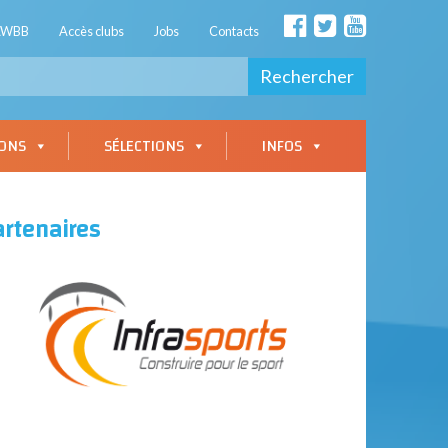
AWBB
Accès clubs
Jobs
Contacts
Rechercher
IONS
SÉLECTIONS
INFOS
artenaires