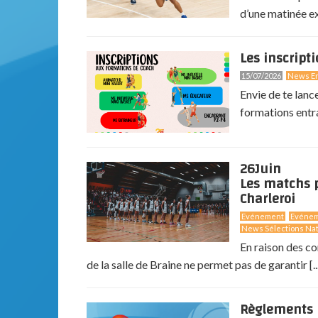
d’une matinée exc
Les inscript
15/07/2026
News En
Envie de te lanc
formations entr
26
Juin
Les matchs p
Charleroi
Evénement
Evéne
News Sélections Nat
En raison des co
de la salle de Braine ne permet pas de garantir [..
Règlements 