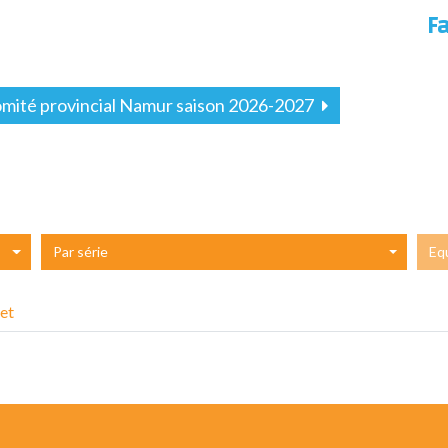
F
mité provincial Namur saison 2026-2027
Par série
Eq
et