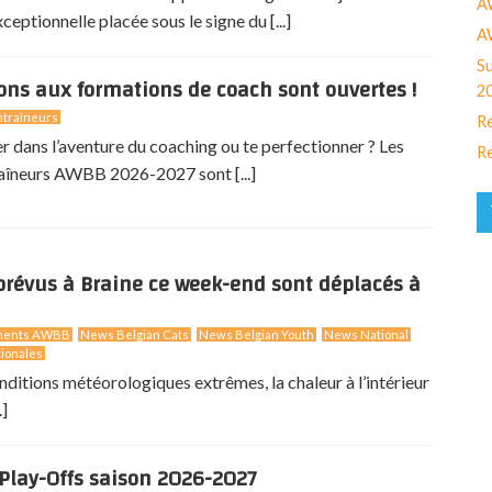
A
eptionnelle placée sous le signe du [...]
AW
Su
ions aux formations de coach sont ouvertes !
2
traîneurs
Re
er dans l’aventure du coaching ou te perfectionner ? Les
Re
aîneurs AWBB 2026-2027 sont [...]
révus à Braine ce week-end sont déplacés à
ments AWBB
News Belgian Cats
News Belgian Youth
News National
ionales
nditions météorologiques extrêmes, la chaleur à l’intérieur
.]
Play-Offs saison 2026-2027