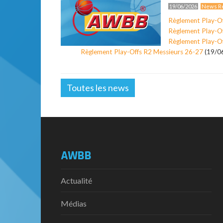
19/06/2026
News Ré
Règlement Play-O
Règlement Play-O
Règlement Play-O
Règlement Play-Offs R2 Messieurs 26-27
(19/0
Toutes les news
AWBB
Actualité
Médias