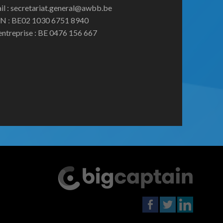
il : secretariat.general@awbb.be
N : BE02 1030 6751 8940
entreprise : BE 0476 156 667