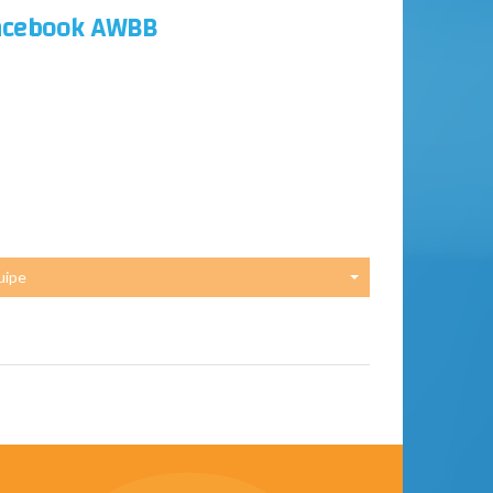
acebook AWBB
uipe