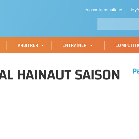
Support informatique
My
ARBITRER
ENTRAÎNER
COMPÉTIT
AL HAINAUT SAISON
P