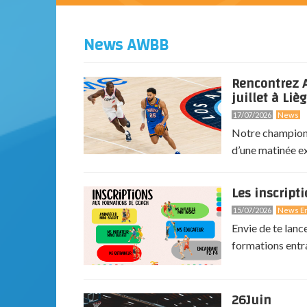
News AWBB
Rencontrez A
juillet à Lièg
17/07/2026
News
Notre champion 
d’une matinée exc
Les inscript
15/07/2026
News En
Envie de te lanc
formations entr
26
Juin