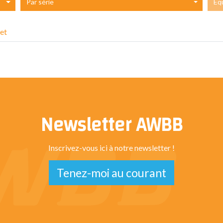
Par série
Eq
et
Newsletter AWBB
Inscrivez-vous ici à notre newsletter !
Tenez-moi au courant