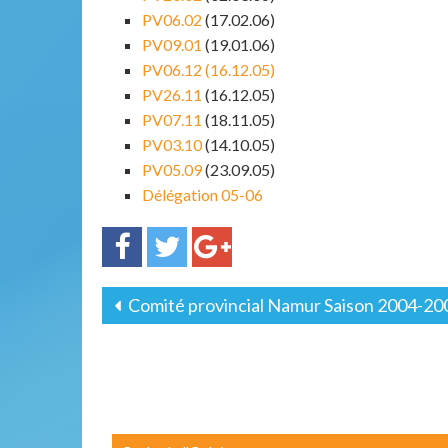
PV06.02
(17.02.06)
PV09.01
(19.01.06)
PV06.12 (16.12.05)
PV26.11
(16.12.05)
PV07.11
(18.11.05)
PV03.10
(14.10.05)
PV05.09
(23.09.05)
Délégation 05-06
Comité provincial Namur Saison 2004-20