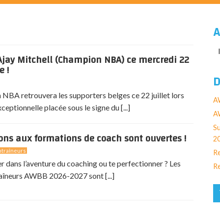
A
jay Mitchell (Champion NBA) ce mercredi 22
e !
D
NBA retrouvera les supporters belges ce 22 juillet lors
A
eptionnelle placée sous le signe du [...]
AW
Su
ions aux formations de coach sont ouvertes !
2
traîneurs
Re
er dans l’aventure du coaching ou te perfectionner ? Les
Re
aîneurs AWBB 2026-2027 sont [...]