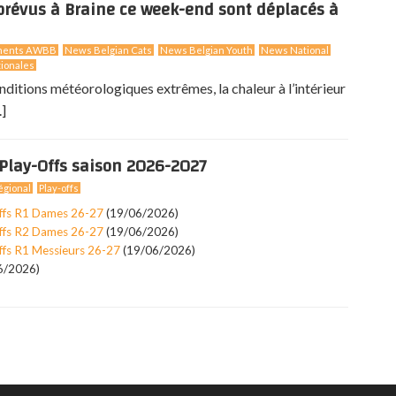
révus à Braine ce week-end sont déplacés à
ments AWBB
News Belgian Cats
News Belgian Youth
News National
ionales
nditions météorologiques extrêmes, la chaleur à l’intérieur
.]
Play-Offs saison 2026-2027
gional
Play-offs
ffs R1 Dames 26-27
(19/06/2026)
ffs R2 Dames 26-27
(19/06/2026)
ffs R1 Messieurs 26-27
(19/06/2026)
6/2026)