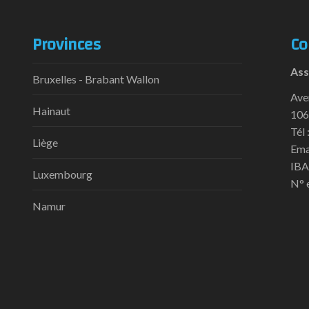
Provinces
Co
Ass
Bruxelles - Brabant Wallon
Ave
Hainaut
106
Tél 
Liège
Ema
IBA
Luxembourg
N° 
Namur