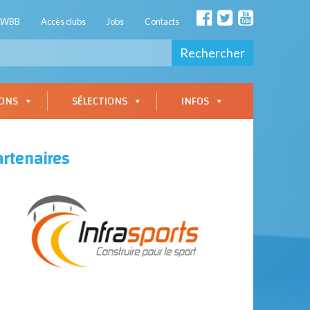
AWBB
Accès clubs
Jobs
Contacts
Rechercher
IONS
SÉLECTIONS
INFOS
artenaires