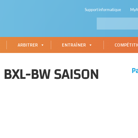
Support informatique
My
ARBITRER
ENTRAÎNER
COMPÉTIT
 BXL-BW SAISON
P