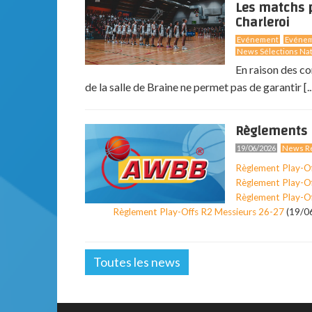
Les matchs p
Charleroi
Evénement
Evéne
News Sélections Nat
En raison des co
de la salle de Braine ne permet pas de garantir [..
Règlements 
19/06/2026
News Ré
Règlement Play-O
Règlement Play-O
Règlement Play-O
Règlement Play-Offs R2 Messieurs 26-27
(19/0
Toutes les news