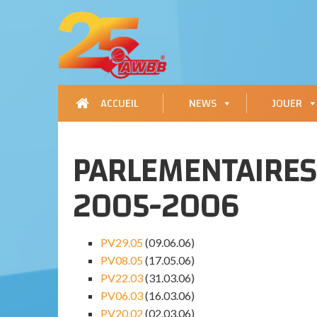
ACCUEIL
NEWS
JOUER
PARLEMENTAIRES
2005-2006
PV29.05
(09.06.06)
PV08.05
(17.05.06)
PV22.03
(31.03.06)
PV06.03
(16.03.06)
PV20.02
(02.03.06)