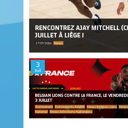
RENCONTREZ AJAY MITCHELL (C
JUILLET À LIÈGE !
17/07/2026
News
3
Juil
BELGIAN LIONS CONTRE LA FRANCE, LE VENDREDI
3 JUILLET
Evénement
Evénements AWBB
News Belgian Lions
News
National
News Sélections Nationales