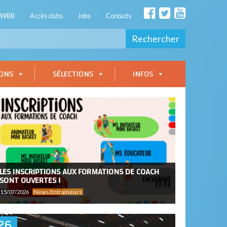
AWBB
Accès clubs
Jobs
Contacts
Rechercher
IONS
SÉLECTIONS
INFOS
LES INSCRIPTIONS AUX FORMATIONS DE COACH
SONT OUVERTES !
15/07/2026
News Entraîneurs
26