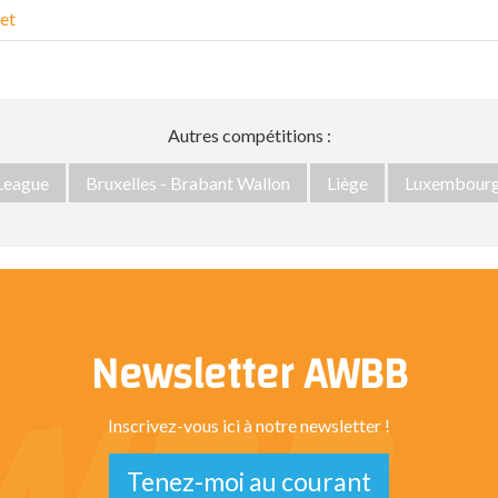
et
Autres compétitions :
 League
Bruxelles - Brabant Wallon
Liège
Luxembour
Newsletter AWBB
Inscrivez-vous ici à notre newsletter !
Tenez-moi au courant