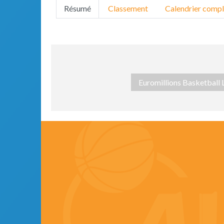
Résumé
Classement
Calendrier compl
Euromillions Basketball