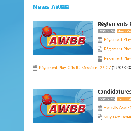
News AWBB
Règlements P
19/06/2026
News Ré
Règlement Pla
Règlement Pla
Règlement Play
Règlement Play-Offs R2 Messieurs 26-27
(19/06/20
Candidature
05/05/2026
Candida
Hervelle Axel -
Muylaert Fabien