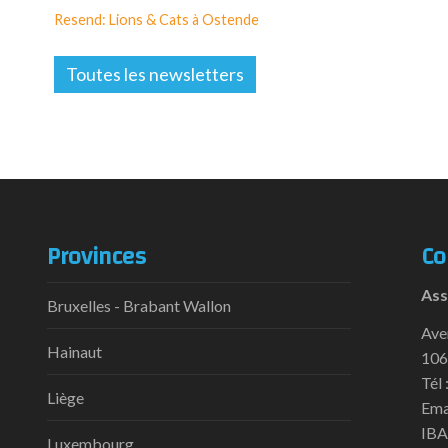
Resend: Lions & Cats à Ostende
Toutes les newsletters
Provinces
Co
Ass
Bruxelles - Brabant Wallon
Ave
Hainaut
106
Tél 
Liège
Ema
IBA
Luxembourg