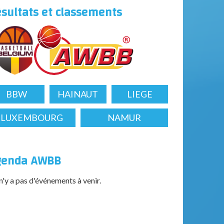
sultats et classements
BBW
HAINAUT
LIEGE
LUXEMBOURG
NAMUR
genda AWBB
 n'y a pas d'événements à venir.