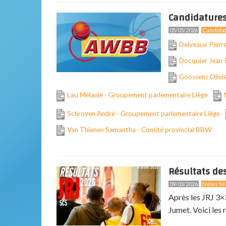
Candidatures
05/05/2026
Candidat
Delveaux Pierr
Docquier Jean
Goossens Olivi
Lau Mélanie - Groupement parlementaire Liège
Schroyen André - Groupement parlementaire Liège
Van Thienen Samantha - Comité provincial BBW
Résultats de
09/03/2026
News Sél
Après les JRJ 3×
Jumet. Voici les r