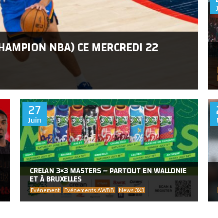
HAMPION NBA) CE MERCREDI 22
27
Juin
CRELAN 3×3 MASTERS – PARTOUT EN WALLONIE
ET À BRUXELLES
Evénement
Evénements AWBB
News 3X3