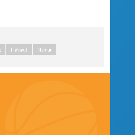
g
Hainaut
Namur