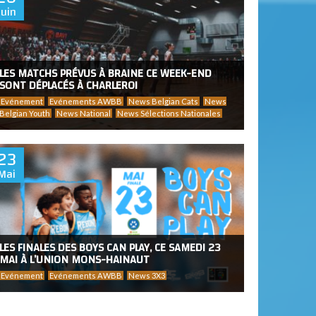
Juin
LES MATCHS PRÉVUS À BRAINE CE WEEK-END
SONT DÉPLACÉS À CHARLEROI
Evénement
Evénements AWBB
News Belgian Cats
News
Belgian Youth
News National
News Sélections Nationales
23
Mai
LES FINALES DES BOYS CAN PLAY, CE SAMEDI 23
MAI À L’UNION MONS-HAINAUT
Evénement
Evénements AWBB
News 3X3