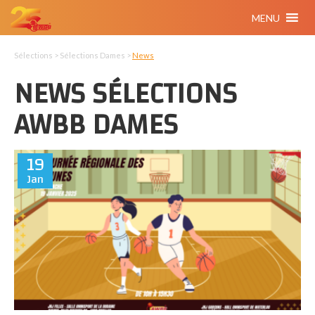
MENU
Sélections > Sélections Dames >
News
NEWS SÉLECTIONS
AWBB DAMES
19
Jan