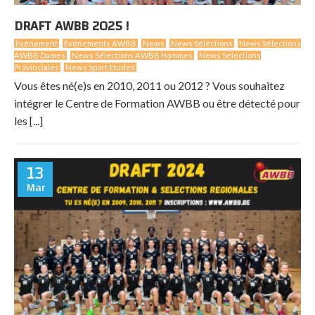
DRAFT AWBB 2025 !
Evénement
Evénements AWBB
News
News Séléctions
News Sélections
AWBB Dames
News Sélections AWBB Hommes
News Sélections
Provinciales
News Sport Etudes
Vous êtes né(e)s en 2010, 2011 ou 2012 ? Vous souhaitez
intégrer le Centre de Formation AWBB ou être détecté pour
les [...]
13
Mar