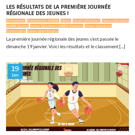
LES RÉSULTATS DE LA PREMIÈRE JOURNÉE
RÉGIONALE DES JEUNES !
Evénement
Evénements AWBB
News
News Séléctions
News Sélections
AWBB Dames
News Sélections AWBB Hommes
News Sélections
Provinciales
News Sport Etudes
La première journée régionale des jeunes s’est passée le
dimanche 19 janvier. Voici les résultats et le classement [...]
19
Jan