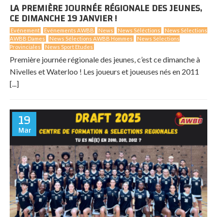
LA PREMIÈRE JOURNÉE RÉGIONALE DES JEUNES,
CE DIMANCHE 19 JANVIER !
Evénement
Evénements AWBB
News
News Séléctions
News Sélections
AWBB Dames
News Sélections AWBB Hommes
News Sélections
Provinciales
News Sport Etudes
Première journée régionale des jeunes, c’est ce dimanche à
Nivelles et Waterloo ! Les joueurs et joueuses nés en 2011
[...]
19
Mar