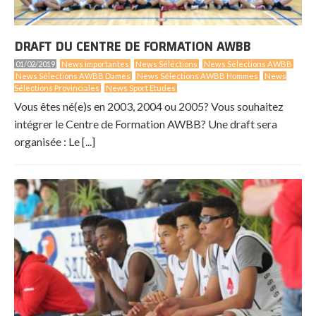
DRAFT DU CENTRE DE FORMATION AWBB
01/02/2019
News importantes
News Séléctions
News Sélections AWBB
News Sélections AWBB Dames
News Sélections AWBB Hommes
News
Sélections Provinciales
News Sport Etudes
Vous êtes né(e)s en 2003, 2004 ou 2005? Vous souhaitez
intégrer le Centre de Formation AWBB? Une draft sera
organisée : Le [...]