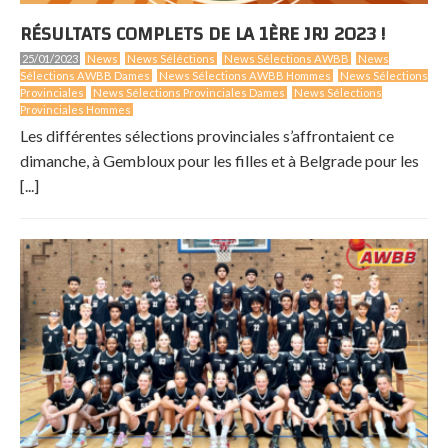
RÉSULTATS COMPLETS DE LA 1ÈRE JRJ 2023 !
25/01/2023
News
News Séléctions
News Sélections AWBB
News
Sélections AWBB Dames
News Sélections AWBB Hommes
News Sélections
Provinciales
News Sélections Provinciales Dames
News Sélections
Provinciales Hommes
Les différentes sélections provinciales s’affrontaient ce
dimanche, à Gembloux pour les filles et à Belgrade pour les
[...]