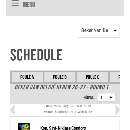
Menu
Schedule
Poule A
Poule B
Poule C
Poule
Beker van België Heren 26-27 - Round 1
Round:
1
Date / Time:
Aug 7, 2026, 8:30 PM
Venue:
Sportcentrum De Witte Molen
Kon. Sint-Niklase Condors