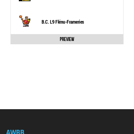
B.C. L9 Flénu-Frameries
Preview
AWBB