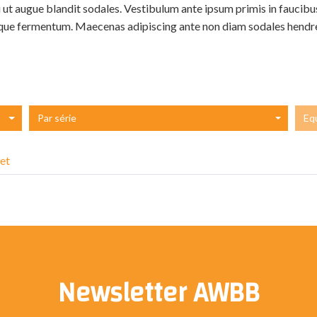
 ut augue blandit sodales. Vestibulum ante ipsum primis in faucibus 
que fermentum. Maecenas adipiscing ante non diam sodales hendre
Par série
Eq
et
Newsletter AWBB