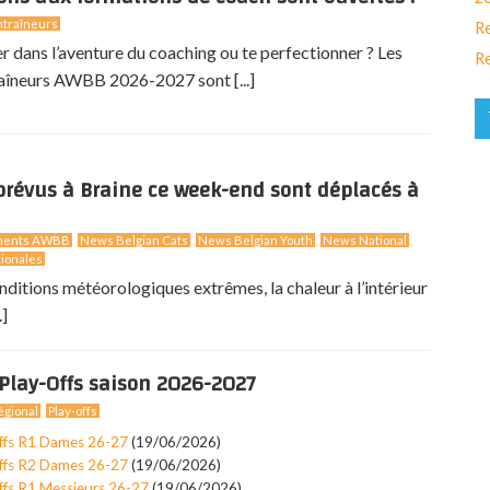
traîneurs
Re
er dans l’aventure du coaching ou te perfectionner ? Les
Re
aîneurs AWBB 2026-2027 sont [...]
révus à Braine ce week-end sont déplacés à
ments AWBB
News Belgian Cats
News Belgian Youth
News National
ionales
nditions météorologiques extrêmes, la chaleur à l’intérieur
.]
Play-Offs saison 2026-2027
gional
Play-offs
ffs R1 Dames 26-27
(19/06/2026)
ffs R2 Dames 26-27
(19/06/2026)
ffs R1 Messieurs 26-27
(19/06/2026)