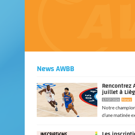
News AWBB
Rencontrez A
juillet à Lièg
17/07/2026
News
Notre champion 
d’une matinée exc
Les inscript