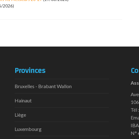
6/2026)
Provinces
Co
Ass
Bruxelles - Brabant Wallon
Ave
Hainaut
106
Tél 
Liège
Ema
IBA
Luxembourg
N° 