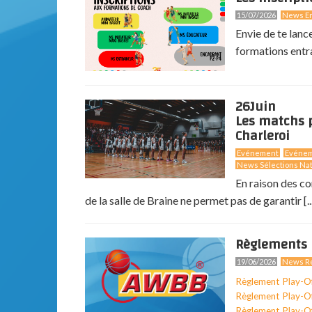
15/07/2026
News En
Envie de te lanc
formations entr
26
Juin
Les matchs p
Charleroi
Evénement
Evéne
News Sélections Nat
En raison des co
de la salle de Braine ne permet pas de garantir [..
Règlements 
19/06/2026
News Ré
Règlement Play-O
Règlement Play-O
Règlement Play-O