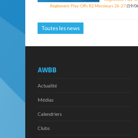
Règlement Play-Offs R2 Messieurs 26-27
(19/0
Toutes les news
AWBB
Actualité
Médias
Calendriers
Clubs