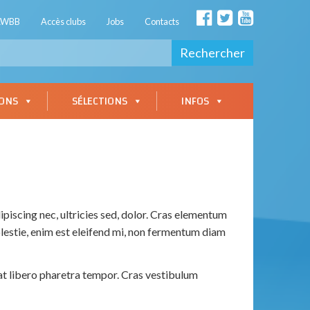
AWBB
Accès clubs
Jobs
Contacts
Rechercher
IONS
SÉLECTIONS
INFOS
ipiscing nec, ultricies sed, dolor. Cras elementum
lestie, enim est eleifend mi, non fermentum diam
pat libero pharetra tempor. Cras vestibulum