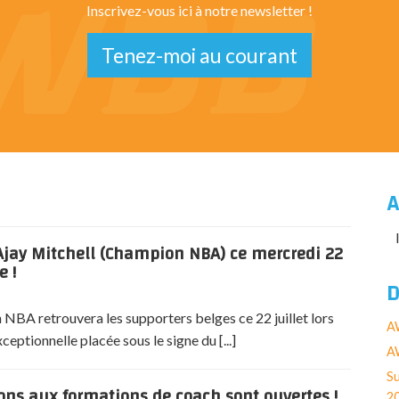
Inscrivez-vous ici à notre newsletter !
Tenez-moi au courant
A
jay Mitchell (Champion NBA) ce mercredi 22
e !
D
NBA retrouvera les supporters belges ce 22 juillet lors
A
eptionnelle placée sous le signe du [...]
AW
Su
ions aux formations de coach sont ouvertes !
2