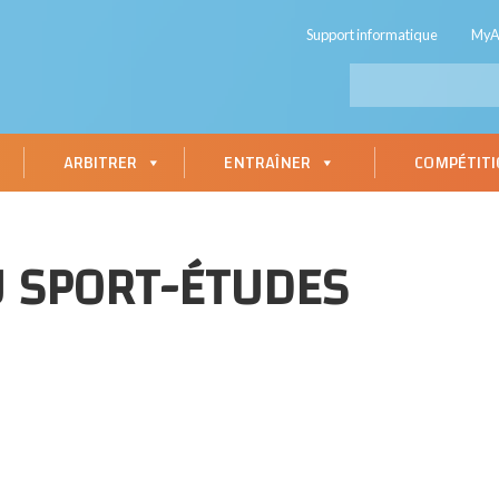
Support informatique
My
ARBITRER
ENTRAÎNER
COMPÉTIT
U SPORT-ÉTUDES