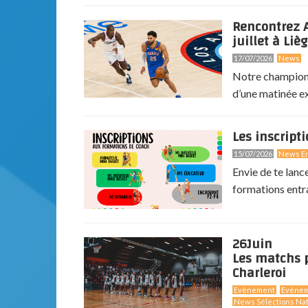
Rencontrez A
juillet à Lièg
17/07/2026
News
Notre champion 
d’une matinée exc
Les inscript
15/07/2026
News En
Envie de te lanc
formations entr
26
Juin
Les matchs p
Charleroi
Evénement
Evéne
News Sélections Nat