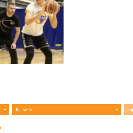
Par série
Eq
et