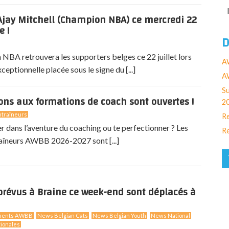
jay Mitchell (Champion NBA) ce mercredi 22
e !
D
NBA retrouvera les supporters belges ce 22 juillet lors
A
eptionnelle placée sous le signe du [...]
AW
Su
ions aux formations de coach sont ouvertes !
2
traîneurs
Re
er dans l’aventure du coaching ou te perfectionner ? Les
Re
aîneurs AWBB 2026-2027 sont [...]
révus à Braine ce week-end sont déplacés à
ments AWBB
News Belgian Cats
News Belgian Youth
News National
ionales