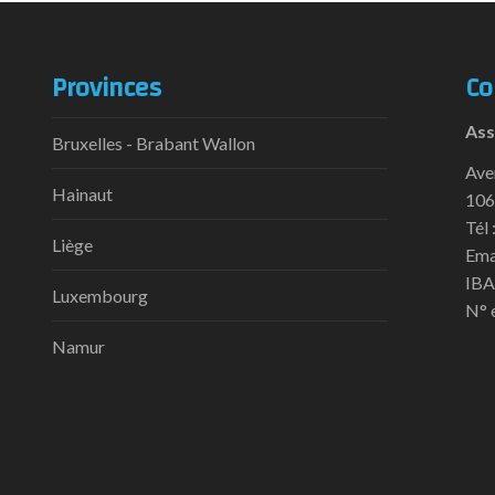
Provinces
Co
Ass
Bruxelles - Brabant Wallon
Ave
Hainaut
106
Tél 
Liège
Ema
IBA
Luxembourg
N° 
Namur