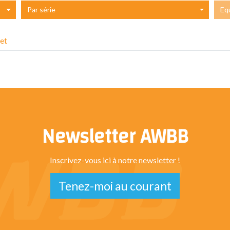
Par série
Eq
et
Newsletter AWBB
Inscrivez-vous ici à notre newsletter !
Tenez-moi au courant