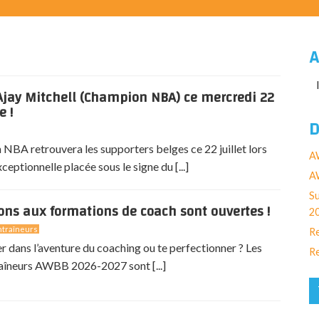
A
jay Mitchell (Champion NBA) ce mercredi 22
e !
D
NBA retrouvera les supporters belges ce 22 juillet lors
A
eptionnelle placée sous le signe du [...]
AW
Su
ions aux formations de coach sont ouvertes !
2
traîneurs
Re
er dans l’aventure du coaching ou te perfectionner ? Les
Re
aîneurs AWBB 2026-2027 sont [...]