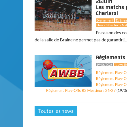
26
Juin
Les matchs p
Charleroi
Evénement
Evéne
News Sélections Nat
En raison des co
de la salle de Braine ne permet pas de garantir [..
Règlements 
19/06/2026
News Ré
Règlement Play-O
Règlement Play-O
Règlement Play-O
Règlement Play-Offs R2 Messieurs 26-27
(19/0
Toutes les news