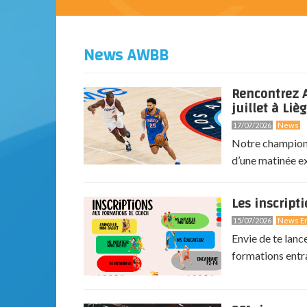
News AWBB
Rencontrez A
juillet à Lièg
17/07/2026
News
Notre champion 
d’une matinée exc
Les inscript
15/07/2026
News En
Envie de te lanc
formations entr