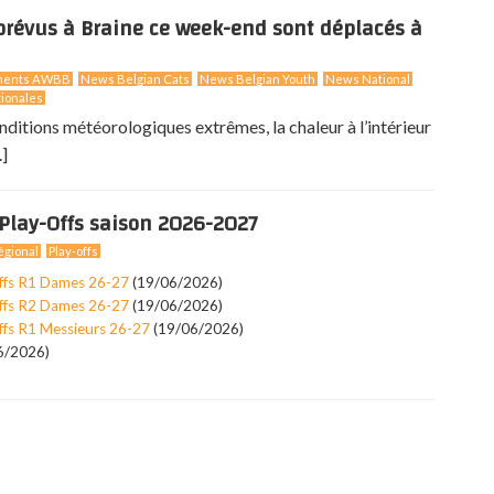
révus à Braine ce week-end sont déplacés à
ments AWBB
News Belgian Cats
News Belgian Youth
News National
ionales
nditions météorologiques extrêmes, la chaleur à l’intérieur
.]
Play-Offs saison 2026-2027
gional
Play-offs
ffs R1 Dames 26-27
(19/06/2026)
ffs R2 Dames 26-27
(19/06/2026)
ffs R1 Messieurs 26-27
(19/06/2026)
6/2026)