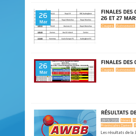
FINALES DES
26
26 ET 27 MAR
Mar
Coupes
Evénement
FINALES DES 
26
Mar
Coupes
Evénement
RÉSULTATS DE
28/01/2020
News
N
Provinciales Dames
Les résultats de la