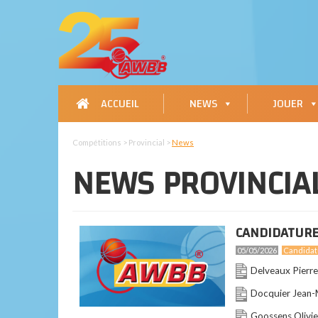
ACCUEIL
NEWS
JOUER
Compétitions > Provincial >
News
NEWS PROVINCIA
CANDIDATURE
05/05/2026
Candidat
Delveaux Pierre
Docquier Jean-
Goossens Olivi