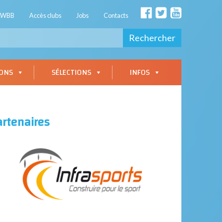
AWBB
Accès clubs
Jobs
Contacts
Rechercher
IONS
SÉLECTIONS
INFOS
artenaires