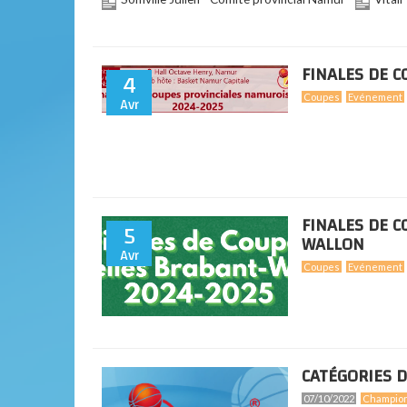
FINALES DE 
4
Avr
Coupes
Evénement
FINALES DE 
5
WALLON
Avr
Coupes
Evénement
CATÉGORIES D
07/10/2022
Champio