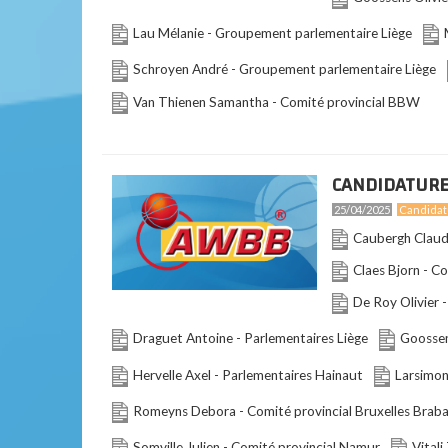
Lau Mélanie - Groupement parlementaire Liège
Schroyen André - Groupement parlementaire Liège
Van Thienen Samantha - Comité provincial BBW
CANDIDATURE
25/04/2025
Candidat
Caubergh Claude
Claes Bjorn - C
De Roy Olivier 
Draguet Antoine - Parlementaires Liège
Goossen
Hervelle Axel - Parlementaires Hainaut
Larsimon
Romeyns Debora - Comité provincial Bruxelles Brab
Somville Julien - Comité provincial Namur
Vitali