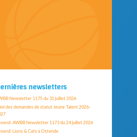
ernières newsletters
BB Newsletter 1175 du 31 juillet 2026
ivi des demandes de statut Jeune Talent 2026-
027
send: AWBB Newsletter 1173 du 24 juillet 2026
send: Lions & Cats à Ostende