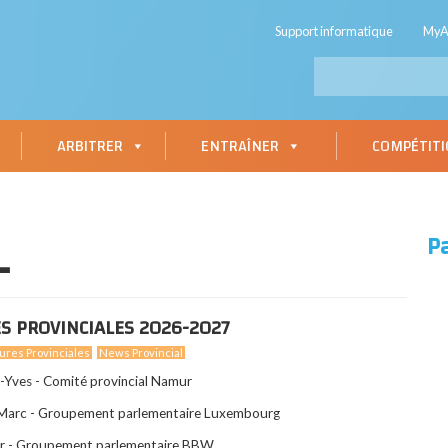
Support informatique
My
ARBITRER
ENTRAÎNER
COMPÉTIT
L
P
S PROVINCIALES 2026-2027
ures Provinciales
News Provincial
-Yves - Comité provincial Namur
Marc - Groupement parlementaire Luxembourg
er - Groupement parlementaire BBW