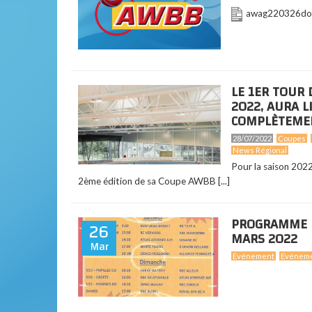
awag220326do
LE 1ER TOUR 
2022, AURA 
COMPLÈTEMEN
28/07/2022
Coupes
News Régional
Pour la saison 2022
2ème édition de sa Coupe AWBB [...]
PROGRAMME DE
26
MARS 2022
Mar
Evénement
Evénem