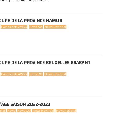
COUPE DE LA PROVINCE NAMUR
Evénements AWBB
News 5X5
News Provincial
COUPE DE LA PROVINCE BRUXELLES BRABANT
Evénements AWBB
News 5X5
News Provincial
’ÂGE SAISON 2022-2023
nnat
News
News 5X5
News Provincial
News Régional