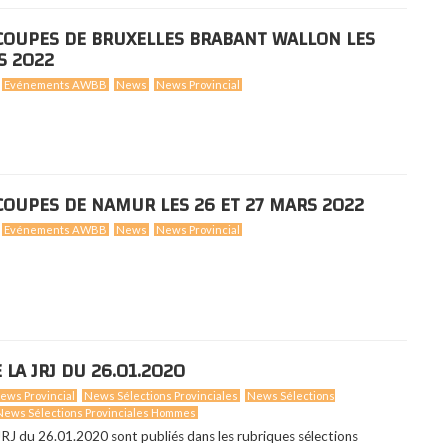
 COUPES DE BRUXELLES BRABANT WALLON LES
S 2022
Evénements AWBB
News
News Provincial
COUPES DE NAMUR LES 26 ET 27 MARS 2022
Evénements AWBB
News
News Provincial
 LA JRJ DU 26.01.2020
ews Provincial
News Sélections Provinciales
News Sélections
News Sélections Provinciales Hommes
 JRJ du 26.01.2020 sont publiés dans les rubriques sélections