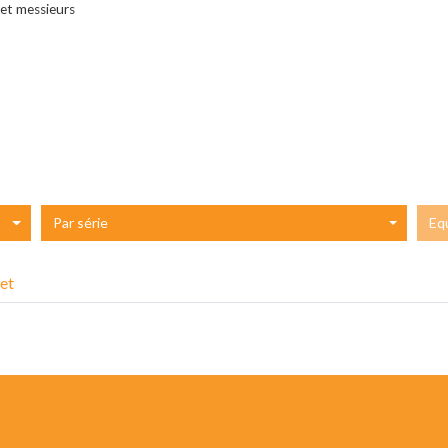
 et messieurs
Par série
Eq
et