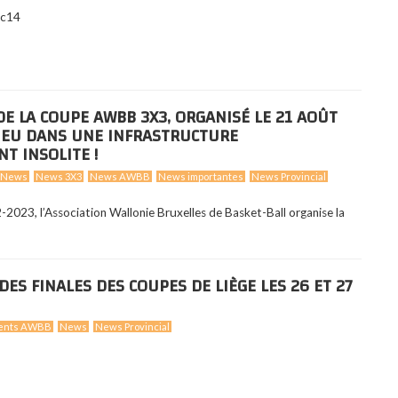
c14
DE LA COUPE AWBB 3X3, ORGANISÉ LE 21 AOÛT
LIEU DANS UNE INFRASTRUCTURE
T INSOLITE !
News
News 3X3
News AWBB
News importantes
News Provincial
-2023, l’Association Wallonie Bruxelles de Basket-Ball organise la
S FINALES DES COUPES DE LIÈGE LES 26 ET 27
ents AWBB
News
News Provincial