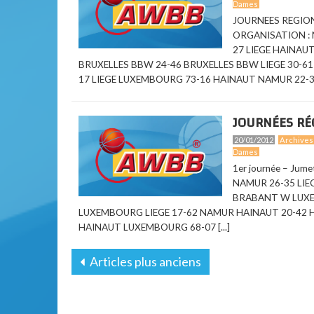
Dames
JOURNEES REGIONA
ORGANISATION : 
27 LIEGE HAINAU
BRUXELLES BBW 24-46 BRUXELLES BBW LIEGE 30-
17 LIEGE LUXEMBOURG 73-16 HAINAUT NAMUR 22-3
JOURNÉES RÉG
20/01/2012
Archives
Dames
1er journée – Jum
NAMUR 26-35 LIE
BRABANT W LUXE
LUXEMBOURG LIEGE 17-62 NAMUR HAINAUT 20-42 H
HAINAUT LUXEMBOURG 68-07 [...]
Articles plus anciens