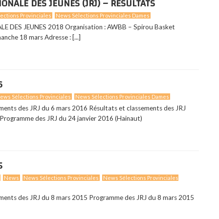
ONALE DES JEUNES (JRJ) – RÉSULTATS
ections Provinciales
News Sélections Provinciales Dames
E DES JEUNES 2018 Organisation : AWBB – Spirou Basket
anche 18 mars Adresse : [...]
6
ews Sélections Provinciales
News Sélections Provinciales Dames
ements des JRJ du 6 mars 2016 Résultats et classements des JRJ
 Programme des JRJ du 24 janvier 2016 (Hainaut)
5
News
News Sélections Provinciales
News Sélections Provinciales
ements des JRJ du 8 mars 2015 Programme des JRJ du 8 mars 2015