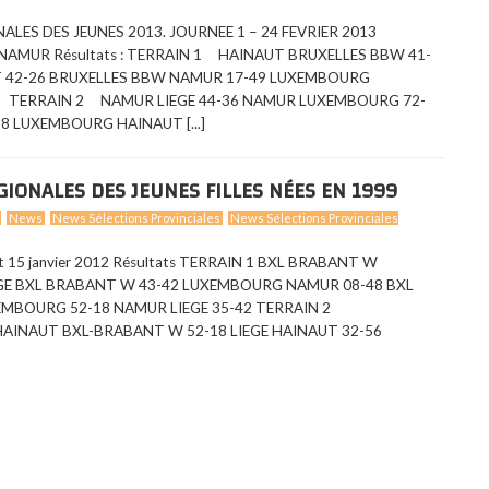
LES DES JEUNES 2013. JOURNEE 1 – 24 FEVRIER 2013
NAMUR Résultats : TERRAIN 1 HAINAUT BRUXELLES BBW 41-
T 42-26 BRUXELLES BBW NAMUR 17-49 LUXEMBOURG
61 TERRAIN 2 NAMUR LIEGE 44-36 NAMUR LUXEMBOURG 72-
8 LUXEMBOURG HAINAUT [...]
IONALES DES JEUNES FILLES NÉES EN 1999
News
News Sélections Provinciales
News Sélections Provinciales
et 15 janvier 2012 Résultats TERRAIN 1 BXL BRABANT W
GE BXL BRABANT W 43-42 LUXEMBOURG NAMUR 08-48 BXL
MBOURG 52-18 NAMUR LIEGE 35-42 TERRAIN 2
AINAUT BXL-BRABANT W 52-18 LIEGE HAINAUT 32-56