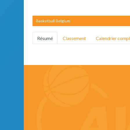
Basketball Belgium
Résumé
Classement
Calendrier compl