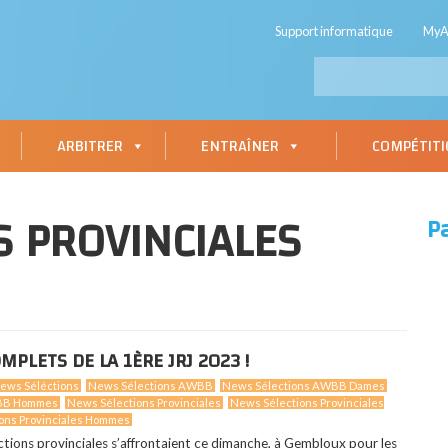
Support informatique
My
ARBITRER
ENTRAÎNER
COMPÉTIT
S PROVINCIALES
P
MPLETS DE LA 1ÈRE JRJ 2023 !
ews Séléctions
News Sélections AWBB
News Sélections AWBB Dames
WBB Hommes
News Sélections Provinciales
News Sélections Provinciales
ons Provinciales Hommes
ections provinciales s’affrontaient ce dimanche, à Gembloux pour les