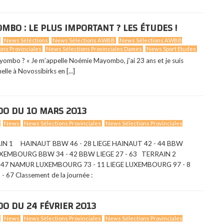
BO : LE PLUS IMPORTANT ? LES ÉTUDES !
News Séléctions
News Sélections AWBB
News Sélections AWBB
ons Provinciales
News Sélections Provinciales Dames
News Sport Etudes
ombo ? « Je m’appelle Noémie Mayombo, j’ai 23 ans et je suis
lle à Novossibirks en [...]
000 DU 10 MARS 2013
News
News Sélections Provinciales
News Sélections Provinciales
AIN 1 HAINAUT BBW 46 - 28 LIEGE HAINAUT 42 - 44 BBW
UXEMBOURG BBW 34 - 42 BBW LIEGE 27 - 63 TERRAIN 2
- 47 NAMUR LUXEMBOURG 73 - 11 LIEGE LUXEMBOURG 97 - 8
 Classement de la journée :
000 DU 24 FÉVRIER 2013
News
News Sélections Provinciales
News Sélections Provinciales