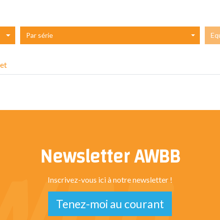
Par série
Eq
et
Newsletter AWBB
Inscrivez-vous ici à notre newsletter !
Tenez-moi au courant