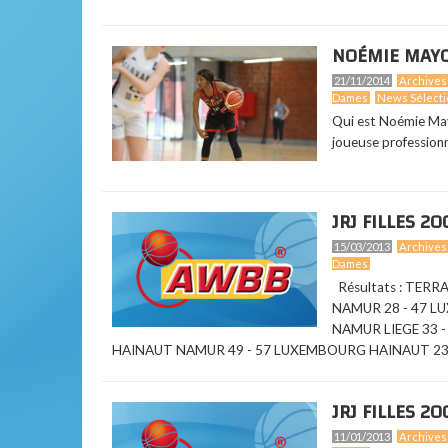
NOÉMIE MAYOM
21/11/2014
Archives
Dames
News Sélecti
Qui est Noémie May
joueuse professionne
JRJ FILLES 2
15/03/2013
Archives
Dames
Résultats : TERR
NAMUR 28 - 47 L
NAMUR LIEGE 33 
HAINAUT NAMUR 49 - 57 LUXEMBOURG HAINAUT 23 - 67
JRJ FILLES 2
11/01/2013
Archives