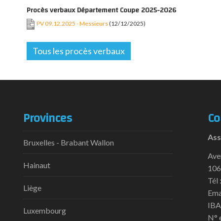
Procès verbaux Département Coupe 2025-2026
PV 09.12.2025 - Messieurs
(12/12/2025)
Tous les procès verbaux
Provinces
Co
Ass
Bruxelles - Brabant Wallon
Ave
Hainaut
106
Tél 
Liège
Ema
IBA
Luxembourg
N° 