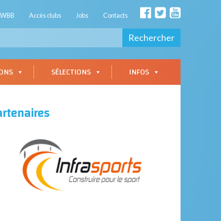
AWBB
Accès clubs
Jobs
Contacts
Rechercher
IONS
SÉLECTIONS
INFOS
artenaires