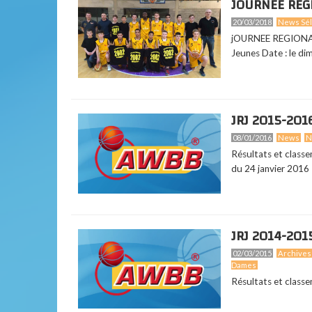
JOURNÉE RÉGI
20/03/2018
News Sél
jOURNEE REGIONAL
Jeunes Date : le dim
JRJ 2015-201
08/01/2016
News
N
Résultats et class
du 24 janvier 2016
JRJ 2014-201
02/03/2015
Archives
Dames
Résultats et class