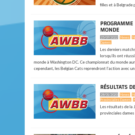
filles et à Belgrade p
PROGRAMME D
MONDE
25/07/2022
News
N
Dames
Les derniers matchs
lorsqu’ils ont réuss
monde à Washington DC. Ce championnat du monde aura 
cependant, les Belgian Cats reprendront l’action avec u
RÉSULTATS DE
28/01/2020
News
N
Provinciales Dames
Les résultats de la
provinciales dames