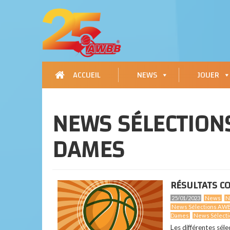
ACCUEIL
NEWS
JOUER
NEWS SÉLECTION
DAMES
RÉSULTATS CO
25/01/2023
News
N
News Sélections A
Dames
News Sélecti
Les différentes sél