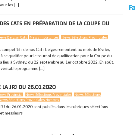
F
our les [...]
ES CATS EN PRÉPARATION DE LA COUPE DU
ews Belgian Cats
News importantes
News Sélections Provinciales
 compétitifs de nos Cats belges remontent au mois de février,
i à se qualifier pour le tournoi de qualification pour la Coupe du
lieu à Sydney, du 22 septembre au 1er octobre 2022. En août,
n véritable programme […]
 LA JRJ DU 26.01.2020
ews Provincial
News Sélections Provinciales
News Sélections
News Sélections Provinciales Hommes
 JRJ du 26.01.2020 sont publiés dans les rubriques sélections
 et messieurs