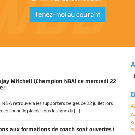
Tenez-moi au courant
A
jay Mitchell (Champion NBA) ce mercredi 22
e !
D
NBA retrouvera les supporters belges ce 22 juillet lors
A
eptionnelle placée sous le signe du [...]
AW
Su
ions aux formations de coach sont ouvertes !
2