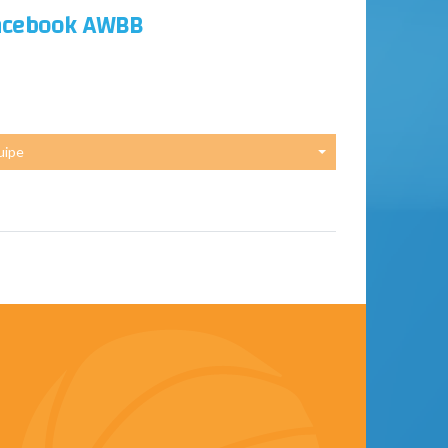
acebook AWBB
uipe