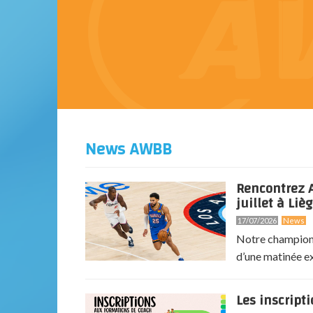
News AWBB
Rencontrez A
juillet à Lièg
17/07/2026
News
Notre champion 
d’une matinée exc
Les inscript