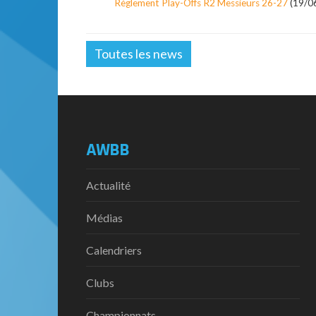
Règlement Play-Offs R2 Messieurs 26-27
(19/0
Toutes les news
AWBB
Actualité
Médias
Calendriers
Clubs
Championnats