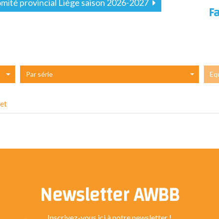
mité provincial Liège saison 2026-2027
F
Par série
Eq
et
Newsletter AWBB
Inscrivez-vous ici à notre newsletter !