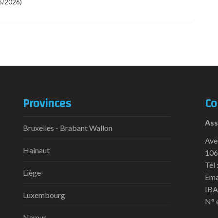
6/2026)
Provinces
Co
Ass
Bruxelles - Brabant Wallon
Ave
Hainaut
106
Tél 
Liège
Ema
IBA
Luxembourg
N° 
Namur