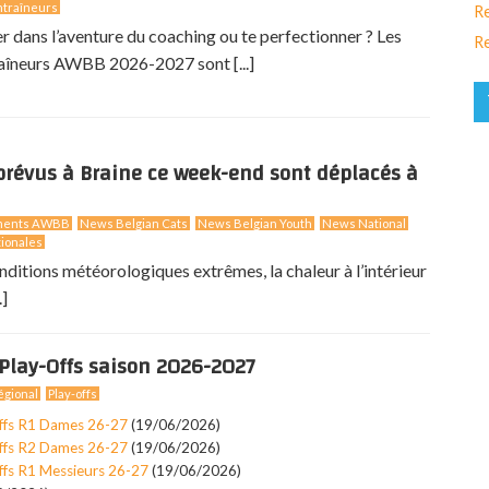
traîneurs
Re
er dans l’aventure du coaching ou te perfectionner ? Les
Re
aîneurs AWBB 2026-2027 sont [...]
révus à Braine ce week-end sont déplacés à
ments AWBB
News Belgian Cats
News Belgian Youth
News National
ionales
nditions météorologiques extrêmes, la chaleur à l’intérieur
.]
Play-Offs saison 2026-2027
gional
Play-offs
ffs R1 Dames 26-27
(19/06/2026)
ffs R2 Dames 26-27
(19/06/2026)
ffs R1 Messieurs 26-27
(19/06/2026)