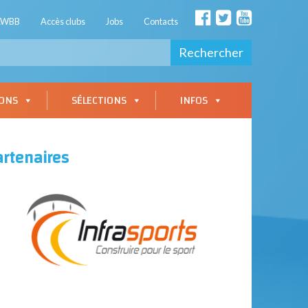
AWBB
Accès clubs
Jobs
Contacts
Rechercher
IONS
SÉLECTIONS
INFOS
artenaires