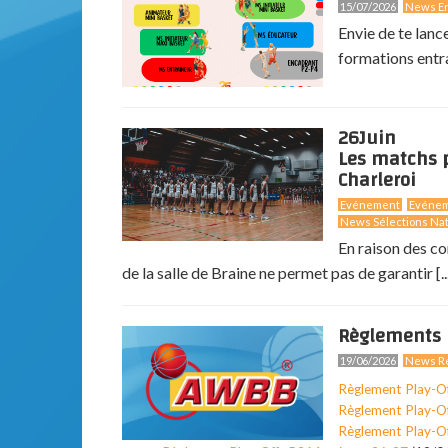
15/07/2026
News En
Envie de te lanc
formations entr
26
Juin
Les matchs p
Charleroi
Evénement
Evéne
News Sélections Nat
En raison des co
de la salle de Braine ne permet pas de garantir [..
Règlements 
19/06/2026
News Ré
Règlement Play-O
Règlement Play-O
Règlement Play-O