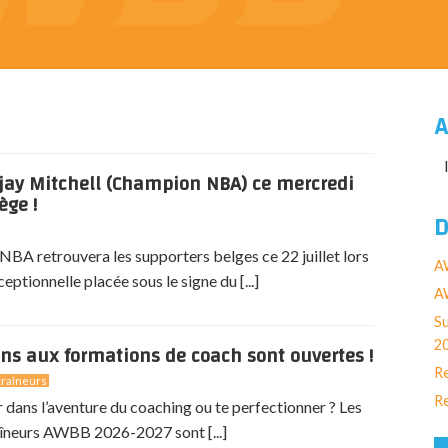
A
jay Mitchell (Champion NBA) ce mercredi
ège !
D
BA retrouvera les supporters belges ce 22 juillet lors
A
eptionnelle placée sous le signe du [...]
AW
Su
2
ons aux formations de coach sont ouvertes !
Re
raîneurs
Re
r dans l’aventure du coaching ou te perfectionner ? Les
îneurs AWBB 2026-2027 sont [...]