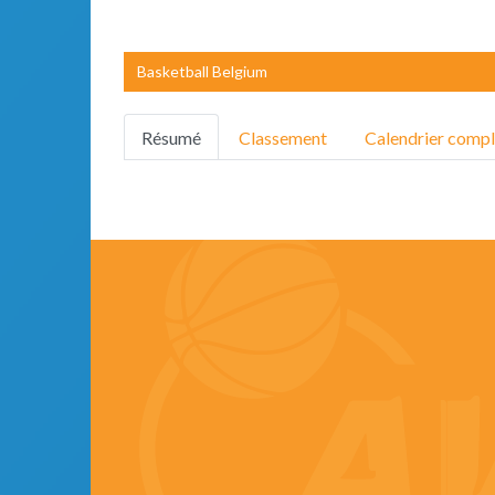
Basketball Belgium
Résumé
Classement
Calendrier compl