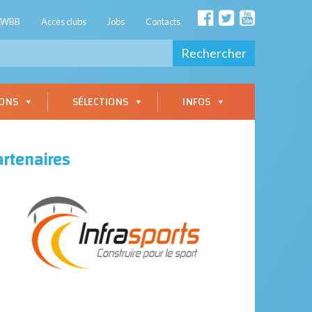
AWBB
Accès clubs
Jobs
Contacts
Rechercher
IONS
SÉLECTIONS
INFOS
artenaires