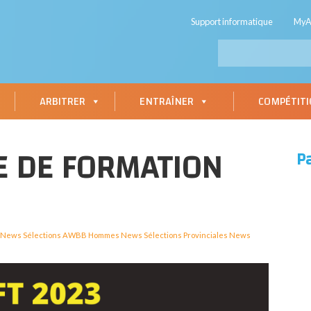
Support informatique
My
ARBITRER
ENTRAÎNER
COMPÉTIT
E DE FORMATION
P
News Sélections AWBB Hommes
News Sélections Provinciales
News