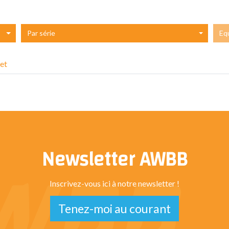
Par série
Eq
et
Newsletter AWBB
Inscrivez-vous ici à notre newsletter !
Tenez-moi au courant