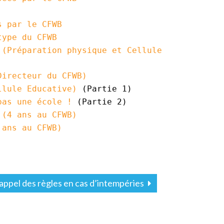
és par le
CFWB
 type du
CFWB
 (Préparation physique et Cellule
Directeur du
CFWB
)
llule Educative)
(Partie 1)
pas une école !
(Partie 2)
u (4 ans au
CFWB
)
3 ans au
CFWB
)
appel des règles en cas d’intempéries