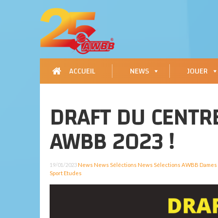
ACCUEIL
NEWS
JOUER
DRAFT DU CENTR
AWBB 2023 !
19/01/2023
News
News Séléctions
News Sélections AWBB Dames
Sport Etudes