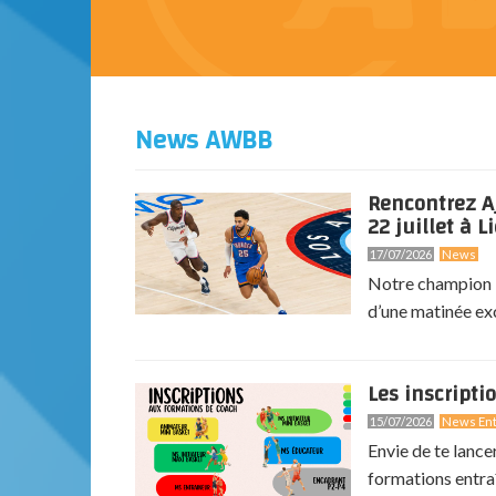
News AWBB
Rencontrez A
22 juillet à Li
17/07/2026
News
Notre champion N
d’une matinée exc
Les inscripti
15/07/2026
News Ent
Envie de te lance
formations entra