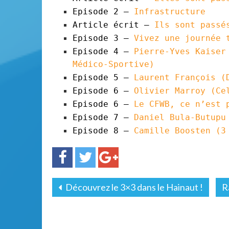
Episode 2 –
Infrastructure
Article écrit –
Ils sont pass
Episode 3 –
Vivez une journée
Episode 4 –
Pierre-Yves Kaiser
Médico-Sportive)
Episode 5 –
Laurent François (
Episode 6 –
Olivier Marroy (Ce
Episode 6 –
Le
CFWB
, ce n’est 
Episode 7 –
Daniel Bula-Butup
Episode 8 –
Camille Boosten (
Découvrez le 3×3 dans le Hainaut !
R