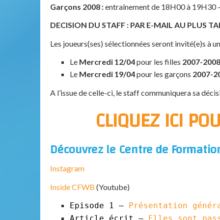
Garçons 2008 :
entraînement de 18H00 à 19H30 – 
DECISION DU STAFF :
PAR E-MAIL AU PLUS TA
Les joueurs(ses) sélectionnées seront invité(e)s à u
Le
Mercredi
12/04
pour les filles
2007-2008
Le
Mercredi 19/04
pour les garçons
2007-2
A l’issue de celle-ci, le staff communiquera sa décis
CLIQUEZ ICI PO
Découvrez le Centre de Formatio
Instagram
Inside CFWB
(Youtube)
Episode 1 –
Présentation génér
Article écrit –
Elles sont pas