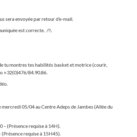
us sera envoyée par retour d’e-mail.
muniquée est correcte. /!\
 tu montres tes habilités basket et motrice (courir,
ro +32(0)476/84.90.86.
déo.
 le mercredi 05/04 au Centre Adeps de Jambes (Allée du
– (Présence requise à 14H).
(Présence requise à 15H45).