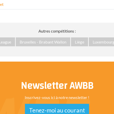
et
Autres compétitions :
 League
Bruxelles - Brabant Wallon
Liège
Luxembour
Newsletter AWBB
Inscrivez-vous ici à notre newsletter !
Tenez-moi au courant