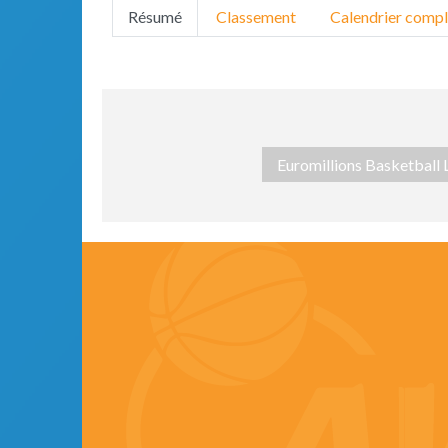
Résumé
Classement
Calendrier compl
Euromillions Basketball