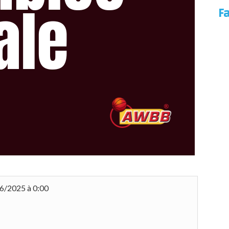
F
6/2025 à 0:00