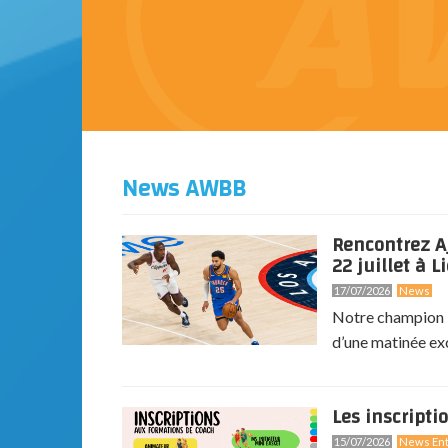
News AWBB
Rencontrez A
22 juillet à Li
17/07/2026
News
Notre champion N
d’une matinée exc
Les inscripti
15/07/2026
News Ent