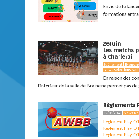
Envie de te lance
formations entra
26
Juin
Les matchs p
à Charleroi
Evénement
Evénem
News Sélections Nati
En raison des co
l’intérieur de la salle de Braine ne permet pas de g
Règlements P
19/06/2026
News Rég
Règlement Play-Of
Règlement Play-Of
Règlement Play-Of