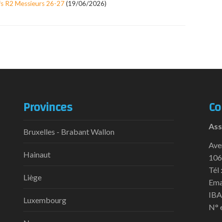
fs R2 Messieurs 26-27
(19/06/2026)
Provinces
Co
Ass
Bruxelles - Brabant Wallon
Ave
Hainaut
106
Tél 
Liège
Ema
IBA
Luxembourg
N° 