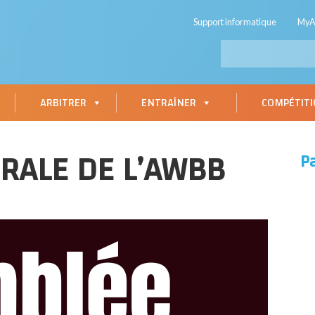
Support informatique
My
ARBITRER
ENTRAÎNER
COMPÉTIT
RALE DE L’AWBB
P