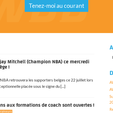
Tenez-moi au courant
A
jay Mitchell (Champion NBA) ce mercredi
ège !
D
BA retrouvera les supporters belges ce 22 juillet lors
A
eptionnelle placée sous le signe du [...]
AW
Su
2
ons aux formations de coach sont ouvertes !
Re
raîneurs