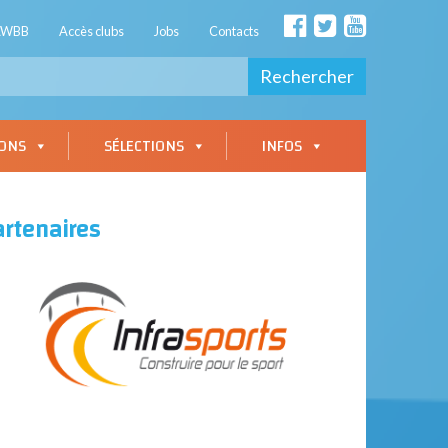
AWBB
Accès clubs
Jobs
Contacts
Rechercher
IONS
SÉLECTIONS
INFOS
artenaires