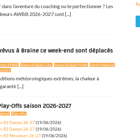
Re
r dans l’aventure du coaching ou te perfectionner ? Les
îneurs AWBB 2026-2027 sont [...]
révus à Braine ce week-end sont déplacés
ents AWBB
News Belgian Cats
News Belgian Youth
News National
onales
nditions météorologiques extrêmes, la chaleur à
arantir [...]
lay-Offs saison 2026-2027
ional
Play-offs
fs R1 Dames 26-27
(19/06/2026)
fs R2 Dames 26-27
(19/06/2026)
fs R1 Messieurs 26-27
(19/06/2026)