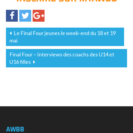
Le Final Four jeunes le week-end du 18 et 19
mai
Final Four – Interviews des coachs des U14 et
U16 filles
AWBB