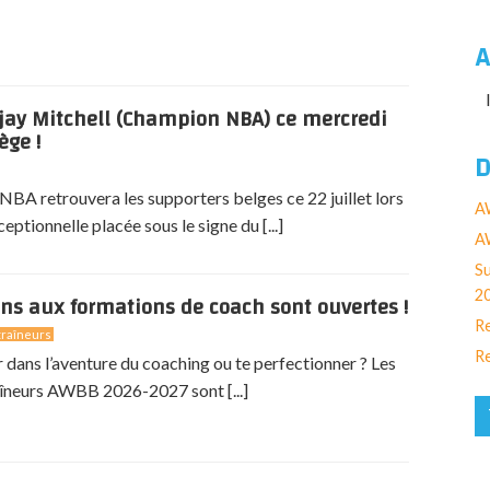
A
jay Mitchell (Champion NBA) ce mercredi
ège !
D
BA retrouvera les supporters belges ce 22 juillet lors
A
eptionnelle placée sous le signe du [...]
AW
Su
2
ons aux formations de coach sont ouvertes !
Re
raîneurs
Re
r dans l’aventure du coaching ou te perfectionner ? Les
îneurs AWBB 2026-2027 sont [...]