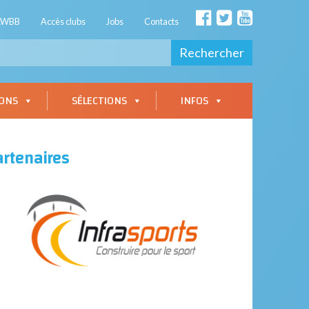
AWBB
Accès clubs
Jobs
Contacts
Rechercher
IONS
SÉLECTIONS
INFOS
artenaires