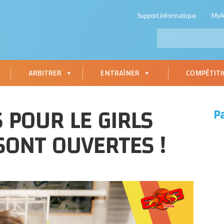
Support informatique
My
ARBITRER
ENTRAÎNER
COMPÉTIT
S POUR LE GIRLS
P
SONT OUVERTES !