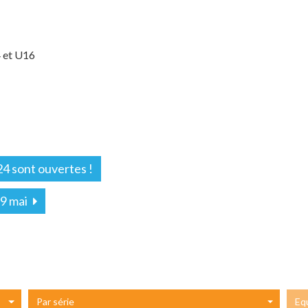
 et U16
24 sont ouvertes !
19 mai
Par série
Eq