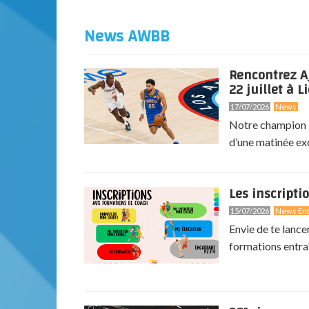
News AWBB
Rencontrez A
22 juillet à Li
17/07/2026
News
Notre champion N
d’une matinée exc
Les inscripti
15/07/2026
News Ent
Envie de te lance
formations entra