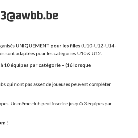
3×3@awbb.be
rganisés
UNIQUEMENT pour les filles
(U10-U12-U14-
mais sont adaptées pour les catégories U10 & U12.
 à
10 équipes par catégorie – (16 lorsque
lubs qui n’ont pas assez de joueuses peuvent compléter
apes. Un même club peut inscrire jusqu’à 3 équipes par
oom
!