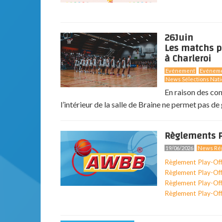
26
Juin
Les matchs p
à Charleroi
Evénement
Evénem
News Sélections Nati
En raison des co
l’intérieur de la salle de Braine ne permet pas de g
Règlements P
19/06/2026
News Rég
Règlement Play-Of
Règlement Play-Of
Règlement Play-Of
Règlement Play-Of