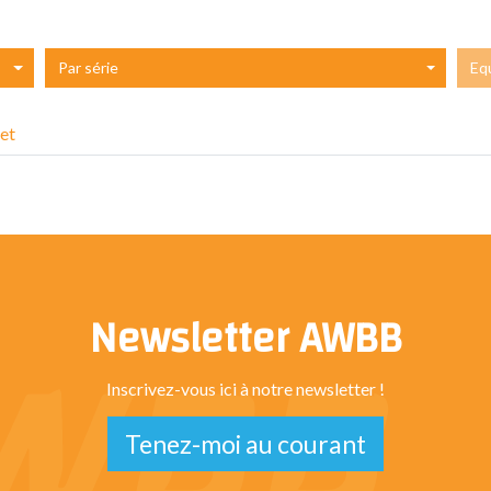
Par série
Eq
et
Newsletter AWBB
Inscrivez-vous ici à notre newsletter !
Tenez-moi au courant