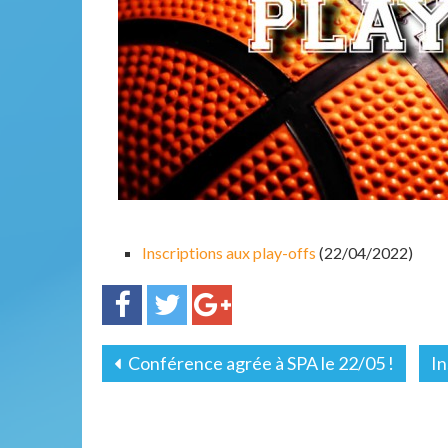
Inscriptions aux play-offs
(22/04/2022)
Conférence agrée à SPA le 22/05 !
In