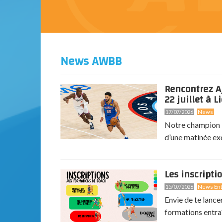
News AWBB
Rencontrez A
22 juillet à Li
17/07/2026
News
Notre champion N
d’une matinée exc
Les inscripti
15/07/2026
News Ent
Envie de te lance
formations entra