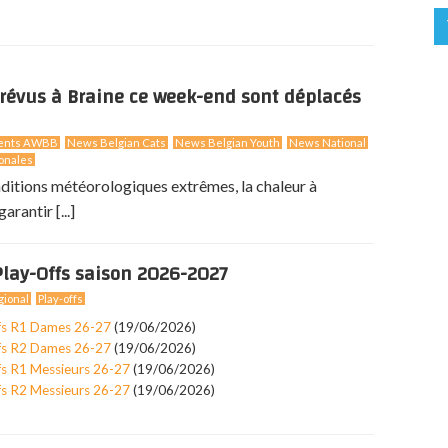
révus à Braine ce week-end sont déplacés
ents AWBB
News Belgian Cats
News Belgian Youth
News National
onales
nditions météorologiques extrêmes, la chaleur à
arantir [...]
lay-Offs saison 2026-2027
ional
Play-offs
fs R1 Dames 26-27
(19/06/2026)
fs R2 Dames 26-27
(19/06/2026)
fs R1 Messieurs 26-27
(19/06/2026)
fs R2 Messieurs 26-27
(19/06/2026)