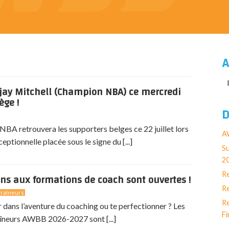
A
jay Mitchell (Champion NBA) ce mercredi
ège !
D
BA retrouvera les supporters belges ce 22 juillet lors
AW
eptionnelle placée sous le signe du [...]
Su
2
Re
ons aux formations de coach sont ouvertes !
Re
raîneurs
Re
r dans l’aventure du coaching ou te perfectionner ? Les
Fi
îneurs AWBB 2026-2027 sont [...]