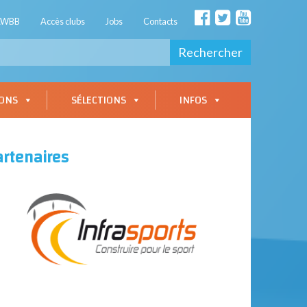
AWBB
Accès clubs
Jobs
Contacts
Rechercher
IONS
SÉLECTIONS
INFOS
artenaires