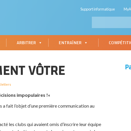
Support informatique
My
ARBITRER
ENTRAÎNER
COMPÉTIT
MENT VÔTRE
P
letters
écisions impopulaires !«
 a fait l’objet d’une première communication au
cté les clubs qui avaient omis d’inscrire leur équipe