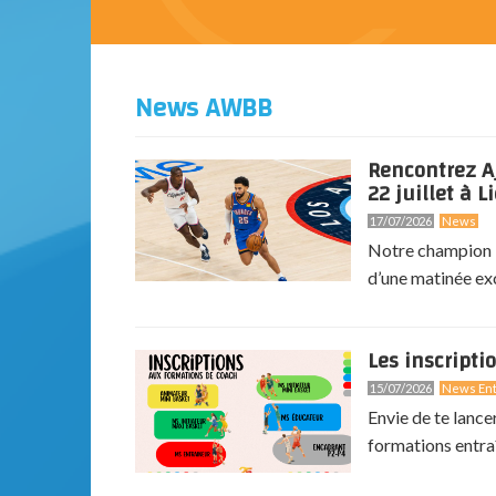
News AWBB
Rencontrez A
22 juillet à Li
17/07/2026
News
Notre champion N
d’une matinée exc
Les inscripti
15/07/2026
News Ent
Envie de te lance
formations entra