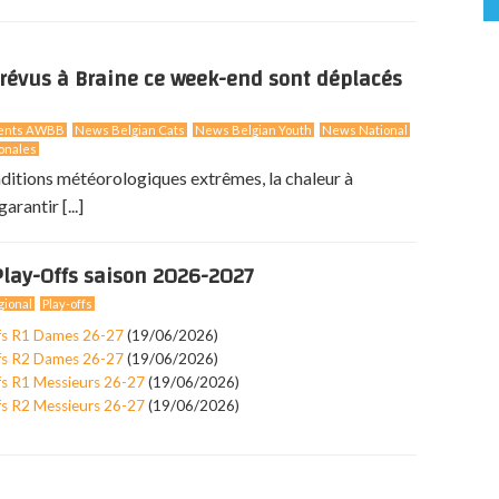
révus à Braine ce week-end sont déplacés
ents AWBB
News Belgian Cats
News Belgian Youth
News National
onales
nditions météorologiques extrêmes, la chaleur à
arantir [...]
lay-Offs saison 2026-2027
ional
Play-offs
fs R1 Dames 26-27
(19/06/2026)
fs R2 Dames 26-27
(19/06/2026)
fs R1 Messieurs 26-27
(19/06/2026)
fs R2 Messieurs 26-27
(19/06/2026)