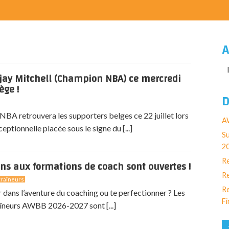
A
jay Mitchell (Champion NBA) ce mercredi
ège !
D
BA retrouvera les supporters belges ce 22 juillet lors
AW
eptionnelle placée sous le signe du [...]
Su
2
Re
ons aux formations de coach sont ouvertes !
Re
raîneurs
Re
r dans l’aventure du coaching ou te perfectionner ? Les
Fi
îneurs AWBB 2026-2027 sont [...]