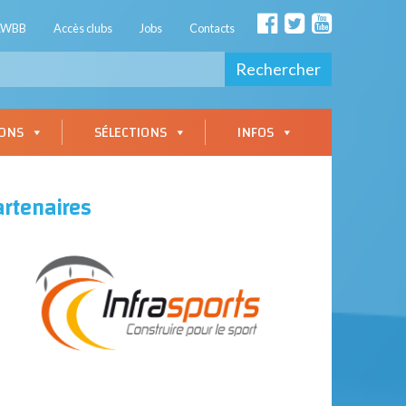
AWBB
Accès clubs
Jobs
Contacts
Rechercher
IONS
SÉLECTIONS
INFOS
artenaires