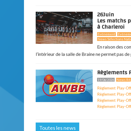
26
Juin
Les matchs p
à Charleroi
Evénement
Evénem
News Sélections Nati
En raison des co
l’intérieur de la salle de Braine ne permet pas de g
Règlements P
19/06/2026
News Rég
Règlement Play-Of
Règlement Play-Of
Règlement Play-Of
Règlement Play-Of
Toutes les news