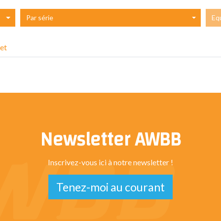
Par série
Eq
et
Newsletter AWBB
Inscrivez-vous ici à notre newsletter !
Tenez-moi au courant