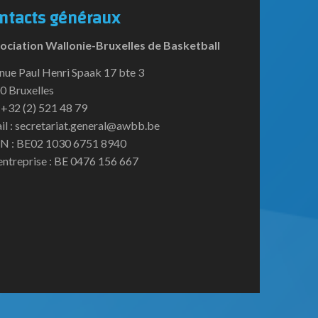
ntacts généraux
ociation Wallonie-Bruxelles de Basketball
nue Paul Henri Spaak 17 bte 3
0 Bruxelles
:+32 (2) 521 48 79
il : secretariat.general@awbb.be
N : BE02 1030 6751 8940
entreprise : BE 0476 156 667