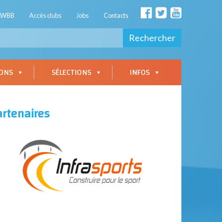
AWBB
Accès clubs
Jobs
Contacts
Rechercher
IONS
SÉLECTIONS
INFOS
artenaires