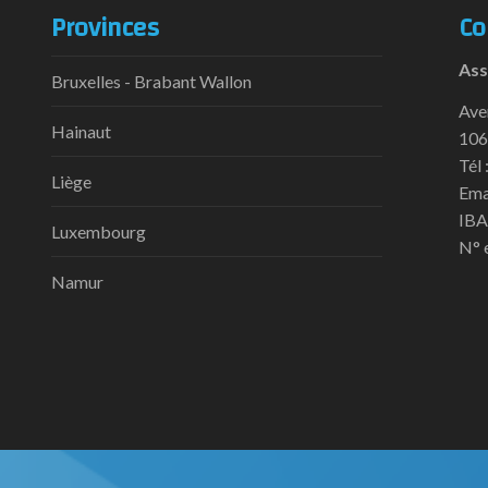
Provinces
Co
Ass
Bruxelles - Brabant Wallon
Ave
Hainaut
106
Tél 
Liège
Ema
IBA
Luxembourg
N° 
Namur