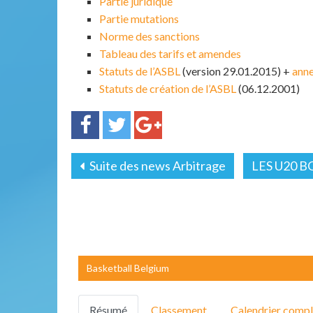
Partie juridique
Partie mutations
Norme des sanctions
Tableau des tarifs et amendes
Statuts de l’ASBL
(version 29.01.2015) +
ann
Statuts de création de l’ASBL
(06.12.2001)
Suite des news Arbitrage
LES U20 BO
Basketball Belgium
Résumé
Classement
Calendrier compl