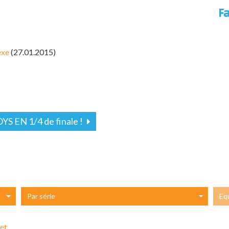
F
exe
(27.01.2015)
YS EN 1/4 de finale !
Par série
Eq
et