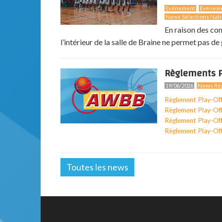
Evénement
Evénem
News Sélections Nati
En raison des co
l’intérieur de la salle de Braine ne permet pas de g
Règlements P
19/06/2026
News Rég
Règlement Play-Of
Règlement Play-Of
Règlement Play-Of
Règlement Play-Of
Toutes les news