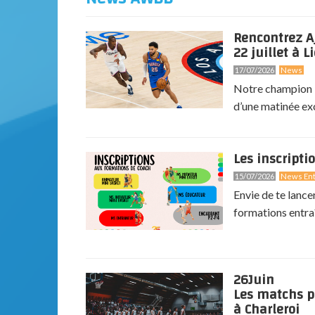
Rencontrez A
22 juillet à Li
17/07/2026
News
Notre champion N
d’une matinée exc
Les inscripti
15/07/2026
News Ent
Envie de te lance
formations entra
26
Juin
Les matchs p
à Charleroi