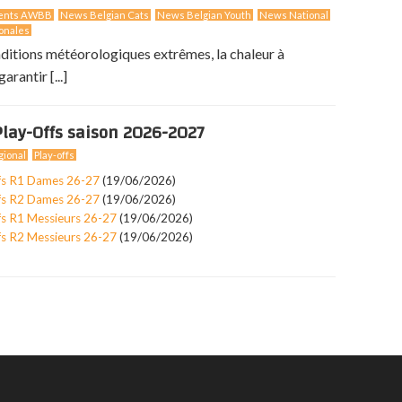
ents AWBB
News Belgian Cats
News Belgian Youth
News National
onales
nditions météorologiques extrêmes, la chaleur à
arantir [...]
lay-Offs saison 2026-2027
ional
Play-offs
fs R1 Dames 26-27
(19/06/2026)
fs R2 Dames 26-27
(19/06/2026)
fs R1 Messieurs 26-27
(19/06/2026)
fs R2 Messieurs 26-27
(19/06/2026)