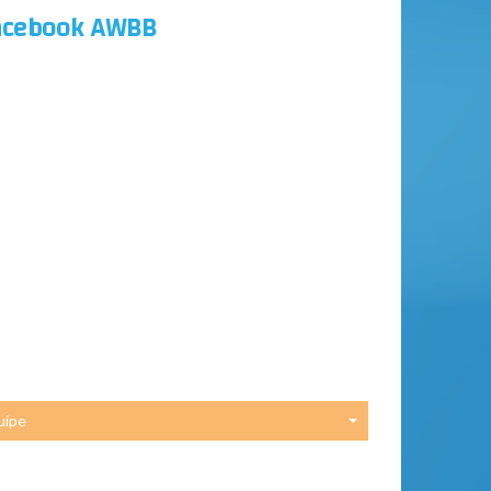
acebook AWBB
uipe