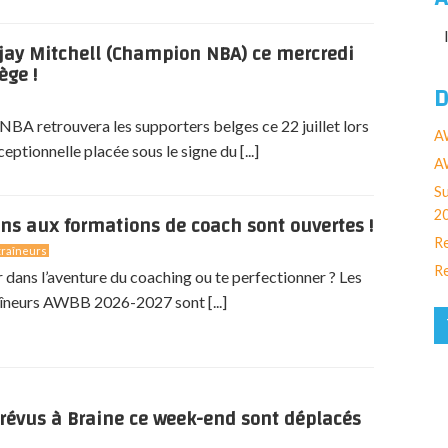
jay Mitchell (Champion NBA) ce mercredi
ège !
D
BA retrouvera les supporters belges ce 22 juillet lors
A
eptionnelle placée sous le signe du [...]
AW
Su
2
ons aux formations de coach sont ouvertes !
Re
raîneurs
Re
r dans l’aventure du coaching ou te perfectionner ? Les
îneurs AWBB 2026-2027 sont [...]
révus à Braine ce week-end sont déplacés