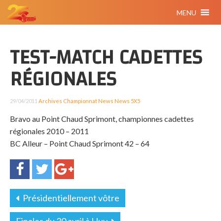
MENU
TEST-MATCH CADETTES
RÉGIONALES
29/04/2011
Archives
Championnat
News
News 5X5
Bravo au Point Chaud Sprimont, championnes cadettes
régionales 2010 – 2011
BC Alleur – Point Chaud Sprimont 42 – 64
Présidentiellement vôtre
Finales du 30 avril à Huy