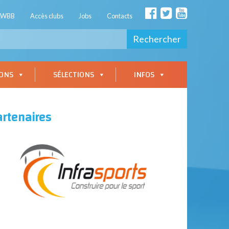
AWBB
Accès clubs
Jobs
Contacts
Rechercher
IONS
SÉLECTIONS
INFOS
artenaires