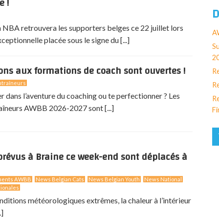
e !
D
NBA retrouvera les supporters belges ce 22 juillet lors
AW
eptionnelle placée sous le signe du [...]
Su
2
ions aux formations de coach sont ouvertes !
Re
traîneurs
Re
er dans l’aventure du coaching ou te perfectionner ? Les
Re
aîneurs AWBB 2026-2027 sont [...]
Fi
révus à Braine ce week-end sont déplacés à
ments AWBB
News Belgian Cats
News Belgian Youth
News National
ionales
nditions météorologiques extrêmes, la chaleur à l’intérieur
.]