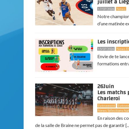
juillet à Lièg
17/07/2026
News
Notre champion 
d’une matinée exc
Les inscript
15/07/2026
News En
Envie de te lanc
formations entr
26
Juin
Les matchs p
Charleroi
Evénement
Evéne
News Sélections Nat
En raison des co
de la salle de Braine ne permet pas de garantir [..