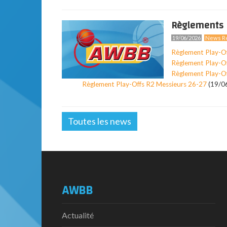
Règlements 
19/06/2026
News Ré
Règlement Play-O
Règlement Play-O
Règlement Play-O
Règlement Play-Offs R2 Messieurs 26-27
(19/0
Toutes les news
AWBB
Actualité