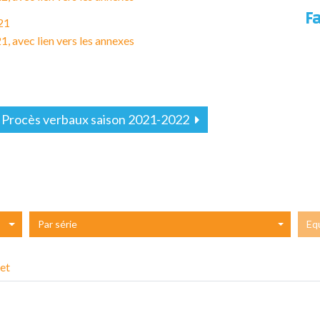
F
21
, avec lien vers les annexes
Procès verbaux saison 2021-2022
Par série
Eq
et