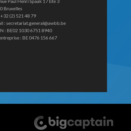
nue Paul Henri Spaak 17 bte 3
0 Bruxelles
:+32 (2) 521 48 79
il : secretariat.general@awbb.be
N : BE02 1030 6751 8940
entreprise : BE 0476 156 667