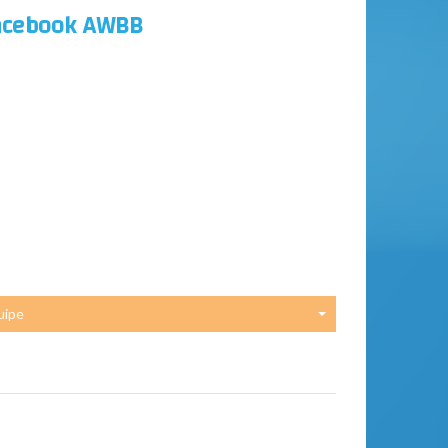
acebook AWBB
uipe