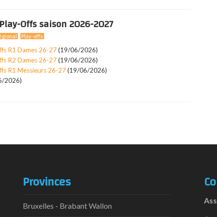
Play-Offs saison 2026-2027
gional
Play-offs
ffs R1 Dames 26-27
(19/06/2026)
ffs R2 Dames 26-27
(19/06/2026)
ffs R1 Messieurs 26-27
(19/06/2026)
6/2026)
Provinces
Co
Ass
Bruxelles - Brabant Wallon