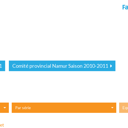
F
1
Comité provincial Namur Saison 2010-2011
Par série
Eq
et