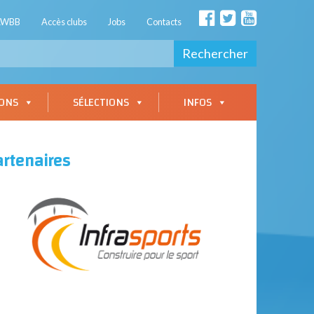
AWBB
Accès clubs
Jobs
Contacts
Rechercher
IONS
SÉLECTIONS
INFOS
artenaires