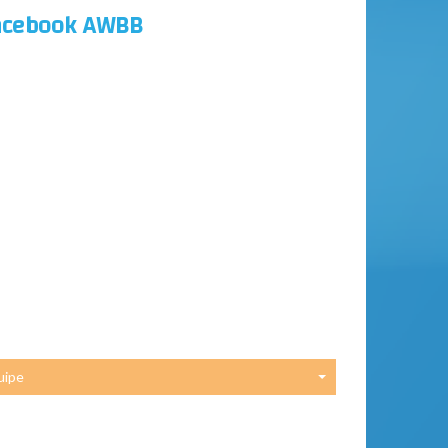
acebook AWBB
uipe