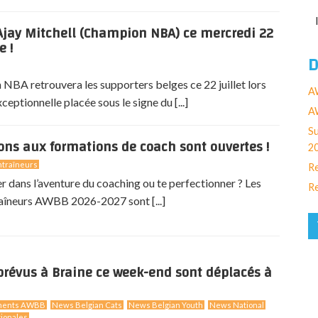
jay Mitchell (Champion NBA) ce mercredi 22
e !
D
NBA retrouvera les supporters belges ce 22 juillet lors
A
eptionnelle placée sous le signe du [...]
AW
Su
ions aux formations de coach sont ouvertes !
2
traîneurs
Re
er dans l’aventure du coaching ou te perfectionner ? Les
Re
aîneurs AWBB 2026-2027 sont [...]
révus à Braine ce week-end sont déplacés à
ments AWBB
News Belgian Cats
News Belgian Youth
News National
ionales