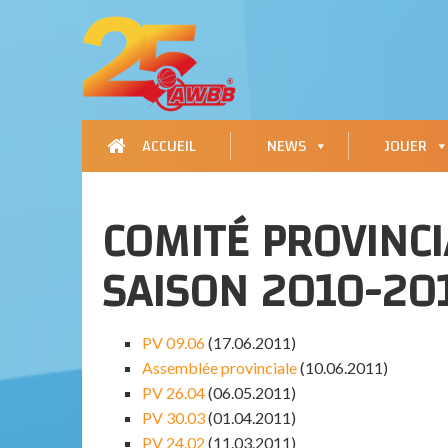
ACCUEIL
NEWS
JOUER
COMITÉ PROVINC
SAISON 2010-20
PV 09.06
(17.06.2011)
Assemblée provinciale
(10.06.2011)
PV 26.04
(06.05.2011)
PV 30.03
(01.04.2011)
PV 24.02
(11.03.2011)