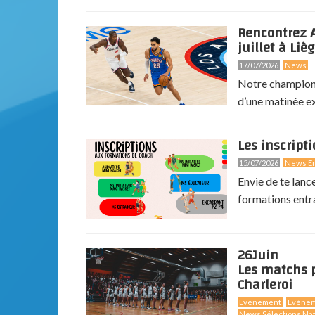
Rencontrez A
juillet à Lièg
17/07/2026
News
Notre champion 
d’une matinée exc
Les inscript
15/07/2026
News En
Envie de te lanc
formations entr
26
Juin
Les matchs p
Charleroi
Evénement
Evéne
News Sélections Nat