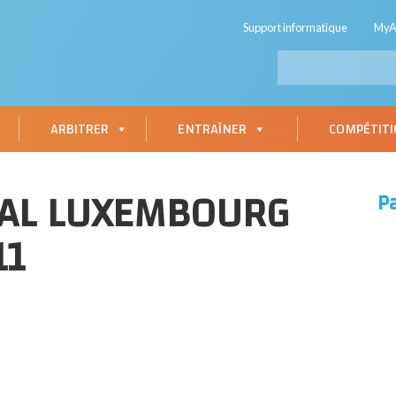
Support informatique
My
ARBITRER
ENTRAÎNER
COMPÉTIT
IAL LUXEMBOURG
P
11