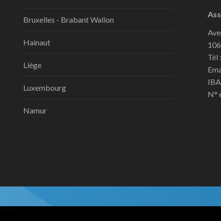
Ass
Bruxelles - Brabant Wallon
Ave
Hainaut
106
Tél 
Liège
Ema
IBA
Luxembourg
N° 
Namur