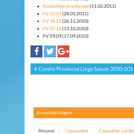
Assemblée provinciale
(11.02.2011)
PV 20.01
(28.01.2011)
PV 18.11
(26.11.2010)
PV 07.10
(15.10.2010)
PV 09.09 (17.09.2010)
Comité Provincial Liège Saison 2010-201
Basketball Belgium
Résumé
Classement
Calendrier compl