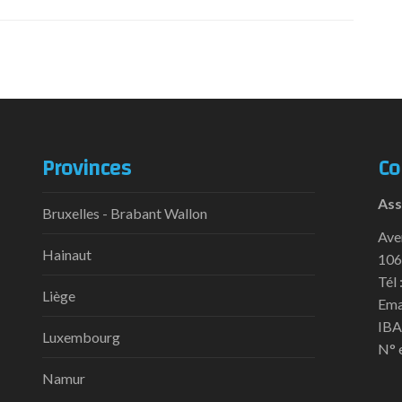
Provinces
Co
Ass
Bruxelles - Brabant Wallon
Ave
Hainaut
106
Tél 
Liège
Ema
IBA
Luxembourg
N° 
Namur