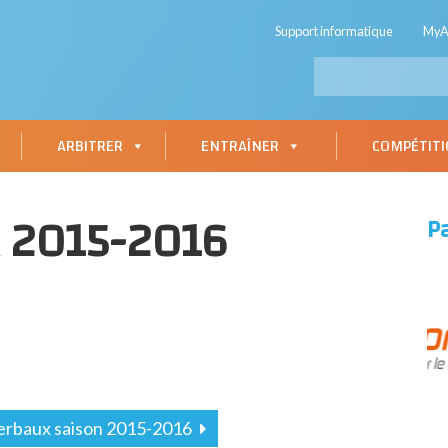
Support informatique
My
ARBITRER
ENTRAÎNER
COMPÉTIT
 2015-2016
P
erbaux saison 2015-2016