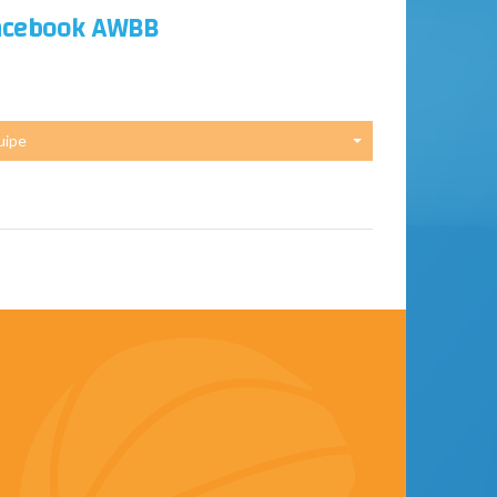
acebook AWBB
uipe