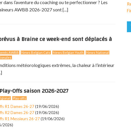
er dans l’aventure du coaching ou te perfectionner ? Les
Re
aîneurs AWBB 2026-2027 sont [...]
Fi
révus à Braine ce week-end sont déplacés à
ments AWBB
News Belgian Cats
News Belgian Youth
News National
ionales
nditions météorologiques extrêmes, la chaleur à l’intérieur
.]
Play-Offs saison 2026-2027
gional
Play-offs
ffs R1 Dames 26-27
(19/06/2026)
ffs R2 Dames 26-27
(19/06/2026)
ffs R1 Messieurs 26-27
(19/06/2026)
6/2026)