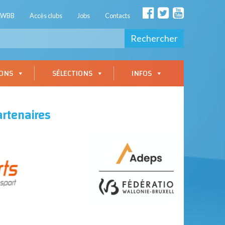
AWBB
Accès clubs
Jobs
Contacts
Rechercher
IONS
SÉLECTIONS
INFOS
artenaires