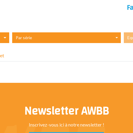
F
Par série
Eq
et
Newsletter AWBB
Inscrivez-vous ici à notre newsletter !