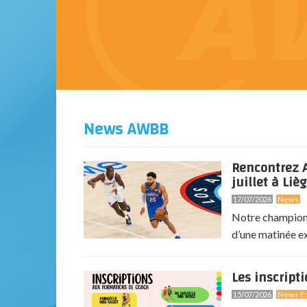
News AWBB
Rencontrez A
juillet à Lièg
17/07/2026
News
Notre champion 
d’une matinée exc
Les inscript
15/07/2026
News En