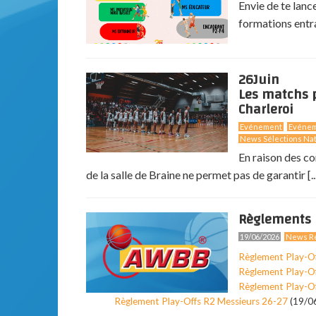
Envie de te lanc
formations entr
26
Juin
Les matchs p
Charleroi
Evénement
Evéne
News Sélections Nat
En raison des co
de la salle de Braine ne permet pas de garantir [..
Règlements 
19/06/2026
News Ré
Règlement Play-O
Règlement Play-O
Règlement Play-O
Règlement Play-Offs R2 Messieurs 26-27
(19/0