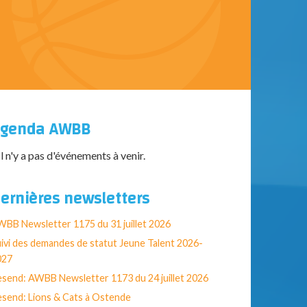
genda AWBB
Il n'y a pas d'événements à venir.
ernières newsletters
BB Newsletter 1175 du 31 juillet 2026
ivi des demandes de statut Jeune Talent 2026-
027
send: AWBB Newsletter 1173 du 24 juillet 2026
send: Lions & Cats à Ostende