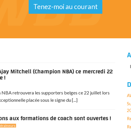
Tenez-moi au courant
A
jay Mitchell (Champion NBA) ce mercredi 22
e !
D
NBA retrouvera les supporters belges ce 22 juillet lors
AW
eptionnelle placée sous le signe du [...]
Su
2
ions aux formations de coach sont ouvertes !
Re
traîneurs
Re