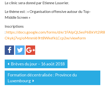
Le clinic sera donné par Etienne Louvrier.
Le thème est : « Organisation offensive autour du Top-
Middle Screen »
Inscriptions
:
https://docs.google.com/forms/d/e/1FAIpQLSesP6BkVt2iR8
Okykj7vqJoMmml69rt8WkefkLCcp2w/viewform
Brèves du jour – 16 août 2018
Formation décentralisée : Province du
Luxembourg