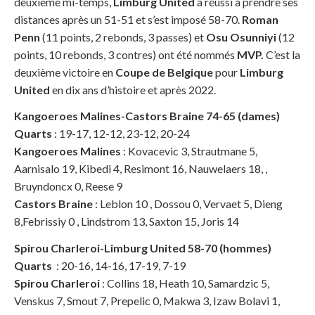
deuxième mi-temps,
Limburg United
a réussi à prendre ses
distances après un 51-51 et s’est imposé 58-70.
Roman
Penn
(11 points, 2 rebonds, 3 passes) et
Osu Osunniyi
(12
points, 10 rebonds, 3 contres) ont été nommés
MVP.
C’est la
deuxième victoire en
Coupe de Belgique
pour
Limburg
United
en dix ans d’histoire et après 2022.
Kangoeroes Malines-Castors Braine 74-65 (dames)
Quarts
: 19-17, 12-12, 23-12, 20-24
Kangoeroes Malines
: Kovacevic 3, Strautmane 5,
Aarnisalo 19, Kibedi 4, Resimont 16, Nauwelaers 18, ,
Bruyndoncx 0, Reese 9
Castors Braine
: Leblon 10 , Dossou 0, Vervaet 5, Dieng
8,Febrissiy 0 , Lindstrom 13, Saxton 15, Joris 14
Spirou
Charleroi-Limburg United 58-70
(hommes)
Quarts
: 20-16, 14-16, 17-19, 7-19
Spirou Charleroi
: Collins 18, Heath 10, Samardzic 5,
Venskus 7, Smout 7, Prepelic 0, Makwa 3, Izaw Bolavi 1,