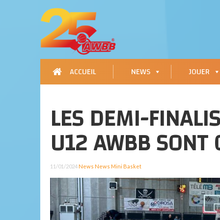
ACCUEIL
NEWS
JOUER
LES DEMI-FINALI
U12 AWBB SONT 
11/01/2024
News
News Mini Basket