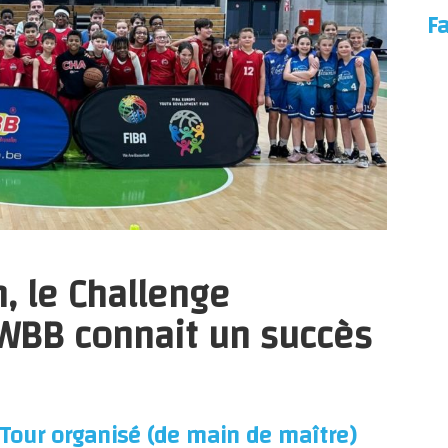
F
, le Challenge
AWBB connait un succès
 Tour organisé (de main de maître)