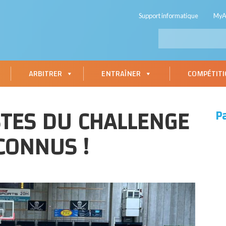
Support informatique
My
ARBITRER
ENTRAÎNER
COMPÉTIT
STES DU CHALLENGE
P
CONNUS !