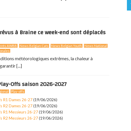
révus à Braine ce week-end sont déplacés
ents AWBB
News Belgian Cats
News Belgian Youth
News National
onales
nditions météorologiques extrêmes, la chaleur à
arantir [...]
lay-Offs saison 2026-2027
ional
Play-offs
fs R1 Dames 26-27
(19/06/2026)
fs R2 Dames 26-27
(19/06/2026)
fs R1 Messieurs 26-27
(19/06/2026)
fs R2 Messieurs 26-27
(19/06/2026)