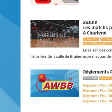
26
Juin
Les matchs p
à Charleroi
Evénement
Evénem
News Sélections Nati
En raison des co
l’intérieur de la salle de Braine ne permet pas de g
Règlements P
19/06/2026
News Rég
Règlement Play-Of
Règlement Play-Of
Règlement Play-Of
Règlement Play-Of