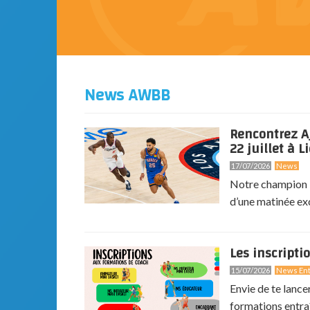
News AWBB
Rencontrez A
22 juillet à Li
17/07/2026
News
Notre champion N
d’une matinée exc
Les inscripti
15/07/2026
News Ent
Envie de te lance
formations entra