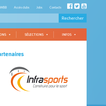
AWBB
Accès clubs
Jobs
Contacts
Rechercher
IONS
SÉLECTIONS
INFOS
artenaires