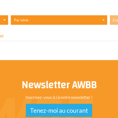
Par série
Eq
et
Newsletter AWBB
Inscrivez-vous ici à notre newsletter !
Tenez-moi au courant