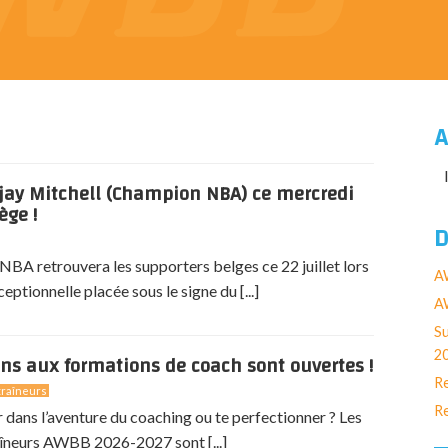
A
jay Mitchell (Champion NBA) ce mercredi
ège !
D
BA retrouvera les supporters belges ce 22 juillet lors
A
eptionnelle placée sous le signe du [...]
AW
Su
2
ons aux formations de coach sont ouvertes !
Re
raîneurs
Re
r dans l’aventure du coaching ou te perfectionner ? Les
îneurs AWBB 2026-2027 sont [...]