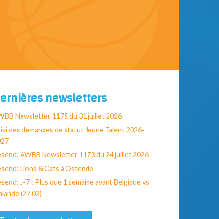
ernières newsletters
BB Newsletter 1175 du 31 juillet 2026
ivi des demandes de statut Jeune Talent 2026-
027
send: AWBB Newsletter 1173 du 24 juillet 2026
send: Lions & Cats à Ostende
send: J-7 : Plus que 1 semaine avant Belgique vs
nlande (27.02)