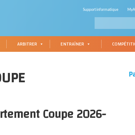
Support informatique
My
ARBITRER
ENTRAÎNER
COMPÉTIT
OUPE
P
artement Coupe 2026-