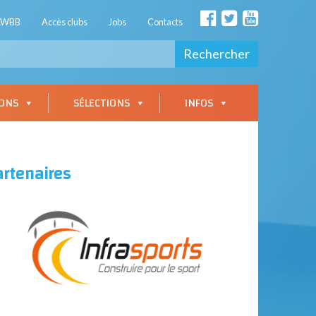
AWBB
Accès clubs
Jobs
Contacts
Rechercher
IONS
SÉLECTIONS
INFOS
artenaires