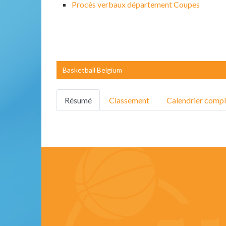
Procès verbaux département Coupes
Basketball Belgium
Résumé
Classement
Calendrier compl