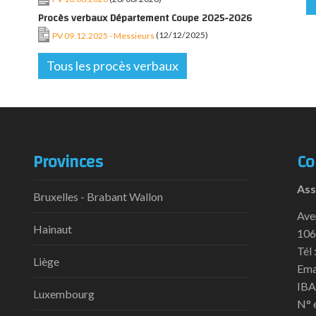
Procès verbaux Département Coupe 2025-2026
PV 09.12.2025 - Messieurs
(12/12/2025)
Tous les procès verbaux
Provinces
Co
Ass
Bruxelles - Brabant Wallon
Ave
Hainaut
106
Tél 
Liège
Ema
IBA
Luxembourg
N° 