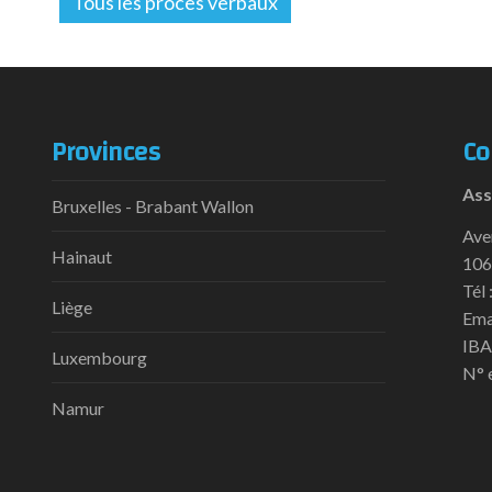
Tous les procès verbaux
Provinces
Co
Ass
Bruxelles - Brabant Wallon
Ave
Hainaut
106
Tél 
Liège
Ema
IBA
Luxembourg
N° 
Namur