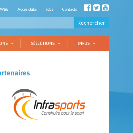
AWBB
Accès clubs
Jobs
Contacts
Rechercher
IONS
SÉLECTIONS
INFOS
artenaires