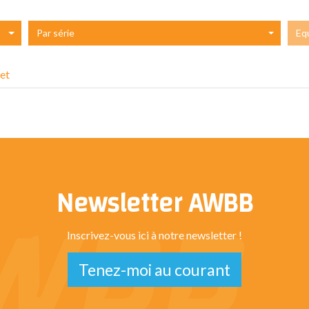
Par série
Eq
et
Newsletter AWBB
Inscrivez-vous ici à notre newsletter !
Tenez-moi au courant