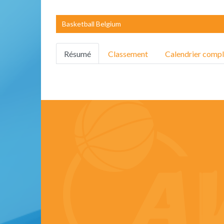
Basketball Belgium
Résumé
Classement
Calendrier compl